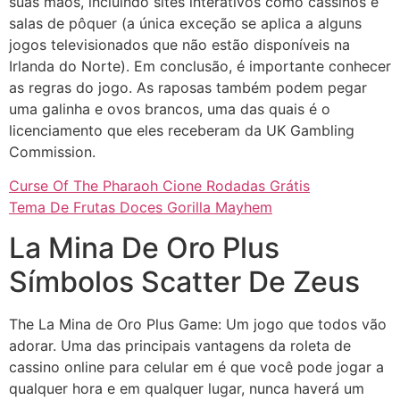
suas mãos, incluindo sites interativos como cassinos e
salas de pôquer (a única exceção se aplica a alguns
jogos televisionados que não estão disponíveis na
Irlanda do Norte). Em conclusão, é importante conhecer
as regras do jogo. As raposas também podem pegar
uma galinha e ovos brancos, uma das quais é o
licenciamento que eles receberam da UK Gambling
Commission.
Curse Of The Pharaoh Cione Rodadas Grátis
Tema De Frutas Doces Gorilla Mayhem
La Mina De Oro Plus
Símbolos Scatter De Zeus
The La Mina de Oro Plus Game: Um jogo que todos vão
adorar. Uma das principais vantagens da roleta de
cassino online para celular em é que você pode jogar a
qualquer hora e em qualquer lugar, nunca haverá um