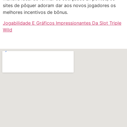
sites de pôquer adoram dar aos novos jogadores os
melhores incentivos de bônus.
Jogabilidade E Gráficos Impressionantes Da Slot Triple
Wild