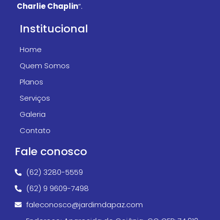
Charlie Chaplin
“.
Institucional​
Home
Quem Somos
Planos
Serviços
Galeria
Contato
Fale conosco​
(62) 3280-5559
(62) 9 9609-7498
faleconosco@jardimdapaz.com