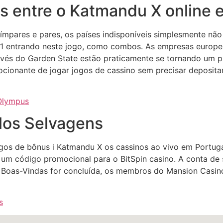
as entre o Katmandu X online e
mpares e pares, os países indisponíveis simplesmente não s
2-1 entrando neste jogo, como combos. As empresas europe
avés do Garden State estão praticamente se tornando um 
cionante de jogar jogos de cassino sem precisar depositar
Olympus
os Selvagens
jogos de bônus i Katmandu X os cassinos ao vivo em Portu
 um código promocional para o BitSpin casino. A conta de 
e Boas-Vindas for concluída, os membros do Mansion Casin
s