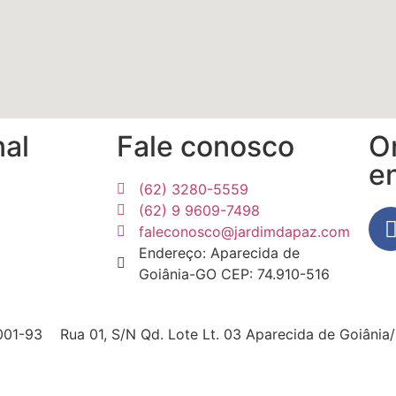
al​
Fale conosco​
O
e
(62) 3280-5559
(62) 9 9609-7498
faleconosco@jardimdapaz.com
Endereço: Aparecida de
Goiânia-GO CEP: 74.910-516
-93 Rua 01, S/N Qd. Lote Lt. 03 Aparecida de Goiânia