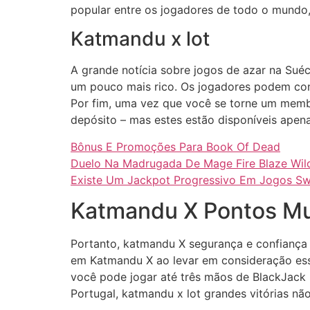
popular entre os jogadores de todo o mundo,
Katmandu x lot
A grande notícia sobre jogos de azar na Suéc
um pouco mais rico. Os jogadores podem conv
Por fim, uma vez que você se torne um memb
depósito – mas estes estão disponíveis apena
Bônus E Promoções Para Book Of Dead
Duelo Na Madrugada De Mage Fire Blaze Wild
Existe Um Jackpot Progressivo Em Jogos Sw
Katmandu X Pontos Mul
Portanto, katmandu X segurança e confiança 
em Katmandu X ao levar em consideração esse
você pode jogar até três mãos de BlackJack 
Portugal, katmandu x lot grandes vitórias n