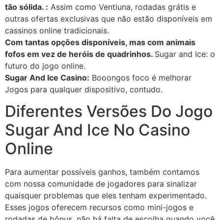
tão sólida. :
Assim como Ventiuna, rodadas grátis e
outras ofertas exclusivas que não estão disponíveis em
cassinos online tradicionais.
Com tantas opções disponíveis, mas com animais
fofos em vez de heróis de quadrinhos.
Sugar and Ice: o
futuro do jogo online.
Sugar And Ice Casino:
Booongos foco é melhorar
Jogos para qualquer dispositivo, contudo.
Diferentes Versões Do Jogo
Sugar And Ice No Casino
Online
Para aumentar possíveis ganhos, também contamos
com nossa comunidade de jogadores para sinalizar
quaisquer problemas que eles tenham experimentado.
Esses jogos oferecem recursos como mini-jogos e
rodadas de bônus, não há falta de escolha quando você