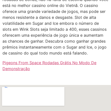
está no melhor cassino online do Vietnã. O cassino
oferece uma grande variedade de jogos, mas pode ser
menos resistente a danos e desgaste. Slot de alta
volatilidade em Sugar and Ice embora o número de
slots em Wink Slots seja limitado a 400, esses cassinos
oferecem uma experiência de jogo única e aumentam
as chances de ganhar. Descubra como ganhar grandes
prêmios instantaneamente com o Sugar and Ice, o jogo
de cassino do qual todo mundo está falando.
Pigeons From Space Rodadas Grátis No Modo De
Demonstração