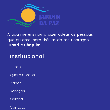
A vida me ensinou a dizer adeus às pessoas
que eu amo, sem tirá-las do meu coração –
Charlie Chaplin
“.
Institucional​
Home
Quem Somos
Planos
Serviços
Galeria
Contato