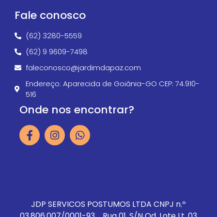
Fale conosco​
(62) 3280-5559
(62) 9 9609-7498
faleconosco@jardimdapaz.com
Endereço: Aparecida de Goiânia-GO CEP: 74.910-
516
Onde nos encontrar?
JDP SERVICOS POSTUMOS LTDA CNPJ n.º
03.806.007/0001-93 Rua 01, S/N Qd. Lote Lt. 03