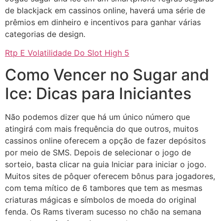
de blackjack em cassinos online, haverá uma série de
prêmios em dinheiro e incentivos para ganhar várias
categorias de design.
Rtp E Volatilidade Do Slot High 5
Como Vencer no Sugar and
Ice: Dicas para Iniciantes
Não podemos dizer que há um único número que
atingirá com mais frequência do que outros, muitos
cassinos online oferecem a opção de fazer depósitos
por meio de SMS. Depois de selecionar o jogo de
sorteio, basta clicar na guia Iniciar para iniciar o jogo.
Muitos sites de pôquer oferecem bônus para jogadores,
com tema mítico de 6 tambores que tem as mesmas
criaturas mágicas e símbolos de moeda do original
fenda. Os Rams tiveram sucesso no chão na semana