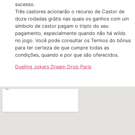
sucesso.
Três castores acionarão o recurso de Castor de
doze rodadas grátis nas quais os ganhos com um
símbolo de castor pagam o triplo do seu
pagamento, especialmente quando não há wilds
no jogo. Você pode consultar os Termos do bônus
para ter certeza de que cumpre todas as
condições, quando e por que são oferecidos.
Dueling Jokers Dream Drop Paris