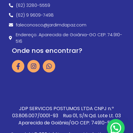
(62) 3280-5559
(62) 9 9609-7498
faleconosco@jardimdapaz.com
Endereço: Aparecida de Goiânia-GO CEP: 74.910-
516
Onde nos encontrar?
JDP SERVICOS POSTUMOS LTDA CNPJ n.º
03.806.007/0001-93 Rua 01, S/N Qd. Lote Lt. 03
Aparecida de Goiânia/GO CEP: 74910-516