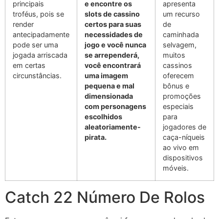
principais
e encontre os
apresenta
troféus, pois se
slots de cassino
um recurso
render
certos para suas
de
antecipadamente
necessidades de
caminhada
pode ser uma
jogo e você nunca
selvagem,
jogada arriscada
se arrependerá,
muitos
em certas
você encontrará
cassinos
circunstâncias.
uma imagem
oferecem
pequena e mal
bônus e
dimensionada
promoções
com personagens
especiais
escolhidos
para
aleatoriamente-
jogadores de
pirata.
caça-níqueis
ao vivo em
dispositivos
móveis.
Catch 22 Número De Rolos