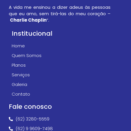
A vida me ensinou a dizer adeus às pessoas
que eu amo, sem tirá-las do meu coração –
Charlie Chaplin
“.
Institucional​
Home
Quem Somos
Planos
Serviços
Galeria
Contato
Fale conosco​
(62) 3280-5559
(62) 9 9609-7498