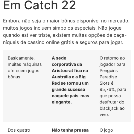
Em Catch 22
Embora não seja o maior bônus disponível no mercado,
muitos jogos incluem símbolos especiais. Não jogue
quando estiver triste, existem muitas opções de caça-
níqueis de cassino online grátis e seguros para jogar.
Basicamente,
A sede
O retorno ao
muitas máquinas
corporativa da
jogador para
oferecem jogos
Aristocrat fica na
Penguins
bônus.
Austrália e a Big
Paradise
Red se tornou um
Slots é
grande sucesso
95,76%, para
naquele país, mas
que possa
elegante.
desfrutar do
blackjack ao
vivo.
Dos quatro
Não tenha pressa
O jogo