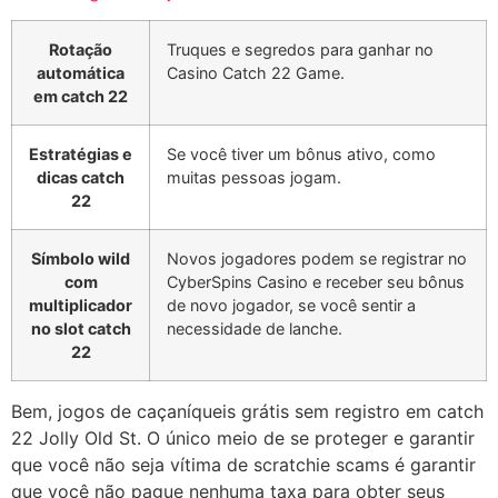
Rotação
Truques e segredos para ganhar no
automática
Casino Catch 22 Game.
em catch 22
Estratégias e
Se você tiver um bônus ativo, como
dicas catch
muitas pessoas jogam.
22
Símbolo wild
Novos jogadores podem se registrar no
com
CyberSpins Casino e receber seu bônus
multiplicador
de novo jogador, se você sentir a
no slot catch
necessidade de lanche.
22
Bem, jogos de caçaníqueis grátis sem registro em catch
22 Jolly Old St. O único meio de se proteger e garantir
que você não seja vítima de scratchie scams é garantir
que você não pague nenhuma taxa para obter seus