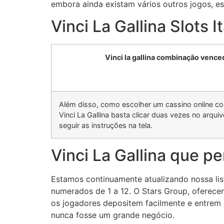
embora ainda existam vários outros jogos, 
Vinci La Gallina Slots It
Vinci la gallina combinação vence
Além disso, como escolher um cassino online con
Vinci La Gallina basta clicar duas vezes no arquiv
seguir as instruções na tela.
Vinci La Gallina que p
Estamos continuamente atualizando nossa li
numerados de 1 a 12. O Stars Group, oferec
os jogadores depositem facilmente e entrem 
nunca fosse um grande negócio.