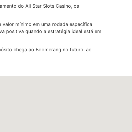
mento do All Star Slots Casino, os
 valor mínimo em uma rodada específica
va positiva quando a estratégia ideal está em
pósito chega ao Boomerang no futuro, ao