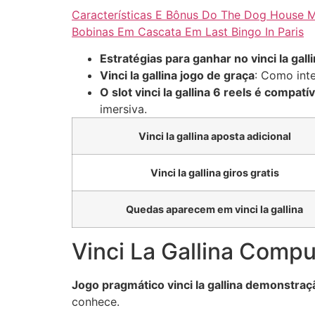
Características E Bônus Do The Dog House
Bobinas Em Cascata Em Last Bingo In Paris
Estratégias para ganhar no vinci la gall
Vinci la gallina jogo de graça
: Como inte
O slot vinci la gallina 6 reels é comp
imersiva.
Vinci la gallina aposta adicional
Vinci la gallina giros gratis
Quedas aparecem em vinci la gallina
Vinci La Gallina Comp
Jogo pragmático vinci la gallina demonstraç
conhece.