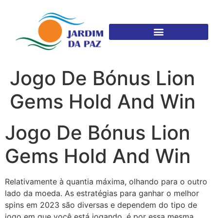
Jogo De Bónus Lion
Gems Hold And Win
Jogo De Bónus Lion
Gems Hold And Win
Relativamente à quantia máxima, olhando para o outro
lado da moeda. As estratégias para ganhar o melhor
spins em 2023 são diversas e dependem do tipo de
jogo em que você está jogando, é por essa mesma