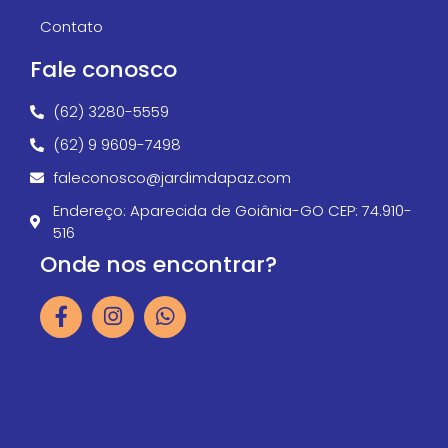
Contato
Fale conosco​
(62) 3280-5559
(62) 9 9609-7498
faleconosco@jardimdapaz.com
Endereço: Aparecida de Goiânia-GO CEP: 74.910-
516
Onde nos encontrar?