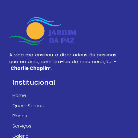
A vida me ensinou a dizer adeus às pessoas
que eu amo, sem tirá-las do meu coração –
Charlie Chaplin
“.
Institucional​
Home
Quem Somos
Planos
Serviços
Galeria