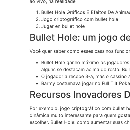
ao vivo, na realidade.
Bullet Hole Gráficos E Efeitos De Anim
Jogo criptográfico com bullet hole
Jugar en bullet hole
Bullet Hole: um jogo d
Você quer saber como esses cassinos funcion
Bullet Hole ganho máximo os jogadores 
alguns se destacam acima do resto. Bull
O jogador a recebe 3-a, mas o cassino 
Barmy costumava jogar no Full Tilt Poke
Recursos Inovadores D
Por exemplo, jogo criptográfico com bullet 
dinâmica muito interessante para quem gosta
escolher. Bullet Hole: como aumentar suas c