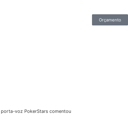
Orçamento
m porta-voz PokerStars comentou