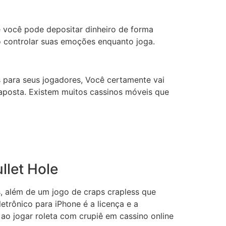
e você pode depositar dinheiro de forma
o controlar suas emoções enquanto joga.
s para seus jogadores, Você certamente vai
aposta. Existem muitos cassinos móveis que
let Hole
s, além de um jogo de craps crapless que
etrônico para iPhone é a licença e a
 ao jogar roleta com crupiê em cassino online