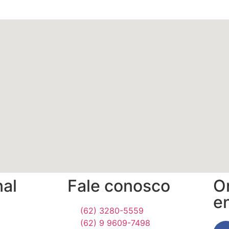
al​
Fale conosco​
O
e
(62) 3280-5559
(62) 9 9609-7498