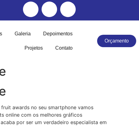
s
Galeria
Depoimentos
Orçamento
Projetos
Contato
e
e
 fruit awards no seu smartphone vamos
ts online com os melhores gráficos
acaba por ser um verdadeiro especialista em