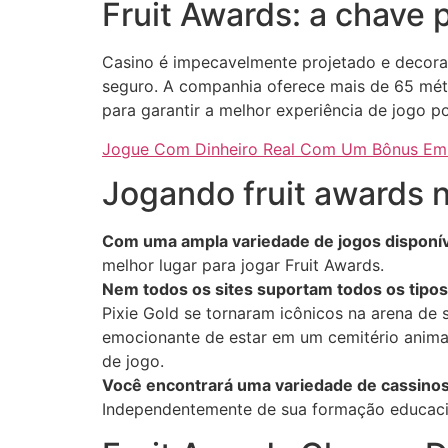
Fruit Awards: a chave 
Casino é impecavelmente projetado e decorad
seguro. A companhia oferece mais de 65 métod
para garantir a melhor experiência de jogo po
Jogue Com Dinheiro Real Com Um Bônus Em 
Jogando fruit awards 
Com uma ampla variedade de jogos disponíve
melhor lugar para jogar Fruit Awards.
Nem todos os sites suportam todos os tipos
Pixie Gold se tornaram icônicos na arena de 
emocionante de estar em um cemitério animado
de jogo.
Você encontrará uma variedade de cassinos 
Independentemente de sua formação educacion