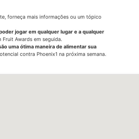
te, forneça mais informações ou um tópico
poder jogar em qualquer lugar e a qualquer
m Fruit Awards em seguida.
 são uma ótima maneira de alimentar sua
potencial contra Phoenix1 na próxima semana.