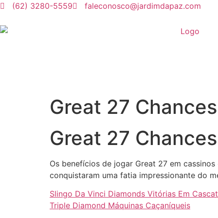
(62) 3280-5559
faleconosco@jardimdapaz.com
Great 27 Chances
Great 27 Chances
Os benefícios de jogar Great 27 em cassinos 
conquistaram uma fatia impressionante do m
Slingo Da Vinci Diamonds Vitórias Em Casca
Triple Diamond Máquinas Caçaníqueis