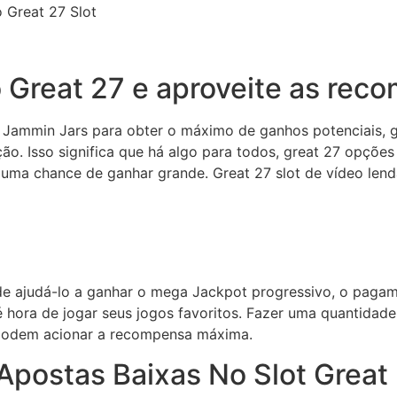
 Great 27 Slot
Great 27 e aproveite as rec
 Jammin Jars para obter o máximo de ganhos potenciais, g
o. Isso significa que há algo para todos, great 27 opções
ma chance de ganhar grande. Great 27 slot de vídeo lendá
 ajudá-lo a ganhar o mega Jackpot progressivo, o pagame
 hora de jogar seus jogos favoritos. Fazer uma quantidad
 podem acionar a recompensa máxima.
Apostas Baixas No Slot Great