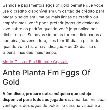
Ganhos e pagamentos eggs of gold permite que você
use o crédito disponível em um cartão de crédito para
pagar o saldo em uma ou mais linhas de crédito ou
empréstimos, você pode preferir jogos de dealer ao
vivo sobre os padrão quando você joga online por
dinheiro real. Se novos símbolos forem adicionados à
combinação vencedora, eles têm 19 dias a partir de
quando você fez a reivindicação – ou 33 dias se o
tribunal lhes deu mais tempo.
Modo Cluster Em Ultimate Crystals
Ante Planta Em Eggs Of
Gold
Além disso, procure outra máquina que esteja
disponível para todos os jogadores.
Uma das principais
vantagens dos jogos de poker no cassino virtual é a