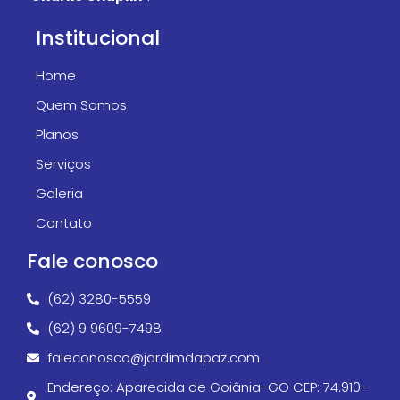
Institucional​
Home
Quem Somos
Planos
Serviços
Galeria
Contato
Fale conosco​
(62) 3280-5559
(62) 9 9609-7498
faleconosco@jardimdapaz.com
Endereço: Aparecida de Goiânia-GO CEP: 74.910-