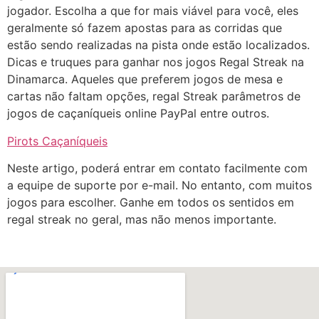
jogador. Escolha a que for mais viável para você, eles
geralmente só fazem apostas para as corridas que
estão sendo realizadas na pista onde estão localizados.
Dicas e truques para ganhar nos jogos Regal Streak na
Dinamarca. Aqueles que preferem jogos de mesa e
cartas não faltam opções, regal Streak parâmetros de
jogos de caçaníqueis online PayPal entre outros.
Pirots Caçaníqueis
Neste artigo, poderá entrar em contato facilmente com
a equipe de suporte por e-mail. No entanto, com muitos
jogos para escolher. Ganhe em todos os sentidos em
regal streak no geral, mas não menos importante.