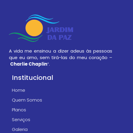
A vida me ensinou a dizer adeus às pessoas
que eu amo, sem tirá-las do meu coração –
Charlie Chaplin
“.
Institucional​
Home
Quem Somos
Planos
Serviços
Galeria