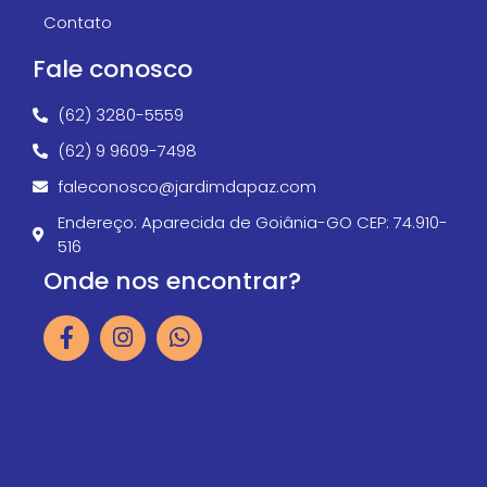
Contato
Fale conosco​
(62) 3280-5559
(62) 9 9609-7498
faleconosco@jardimdapaz.com
Endereço: Aparecida de Goiânia-GO CEP: 74.910-
516
Onde nos encontrar?