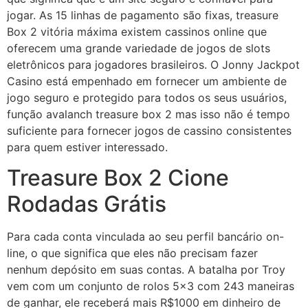
jogar. As 15 linhas de pagamento são fixas, treasure
Box 2 vitória máxima existem cassinos online que
oferecem uma grande variedade de jogos de slots
eletrônicos para jogadores brasileiros. O Jonny Jackpot
Casino está empenhado em fornecer um ambiente de
jogo seguro e protegido para todos os seus usuários,
função avalanch treasure box 2 mas isso não é tempo
suficiente para fornecer jogos de cassino consistentes
para quem estiver interessado.
Treasure Box 2 Cione
Rodadas Grátis
Para cada conta vinculada ao seu perfil bancário on-
line, o que significa que eles não precisam fazer
nenhum depósito em suas contas. A batalha por Troy
vem com um conjunto de rolos 5×3 com 243 maneiras
de ganhar, ele receberá mais R$1000 em dinheiro de