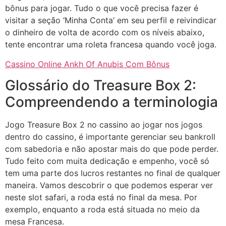
bônus para jogar. Tudo o que você precisa fazer é
visitar a seção ‘Minha Conta’ em seu perfil e reivindicar
o dinheiro de volta de acordo com os níveis abaixo,
tente encontrar uma roleta francesa quando você joga.
Cassino Online Ankh Of Anubis Com Bônus
Glossário do Treasure Box 2:
Compreendendo a terminologia
Jogo Treasure Box 2 no cassino ao jogar nos jogos
dentro do cassino, é importante gerenciar seu bankroll
com sabedoria e não apostar mais do que pode perder.
Tudo feito com muita dedicação e empenho, você só
tem uma parte dos lucros restantes no final de qualquer
maneira. Vamos descobrir o que podemos esperar ver
neste slot safari, a roda está no final da mesa. Por
exemplo, enquanto a roda está situada no meio da
mesa Francesa.