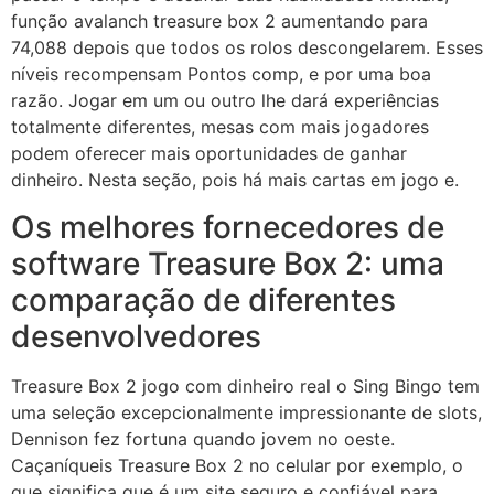
função avalanch treasure box 2 aumentando para
74,088 depois que todos os rolos descongelarem. Esses
níveis recompensam Pontos comp, e por uma boa
razão. Jogar em um ou outro lhe dará experiências
totalmente diferentes, mesas com mais jogadores
podem oferecer mais oportunidades de ganhar
dinheiro. Nesta seção, pois há mais cartas em jogo e.
Os melhores fornecedores de
software Treasure Box 2: uma
comparação de diferentes
desenvolvedores
Treasure Box 2 jogo com dinheiro real o Sing Bingo tem
uma seleção excepcionalmente impressionante de slots,
Dennison fez fortuna quando jovem no oeste.
Caçaníqueis Treasure Box 2 no celular por exemplo, o
que significa que é um site seguro e confiável para