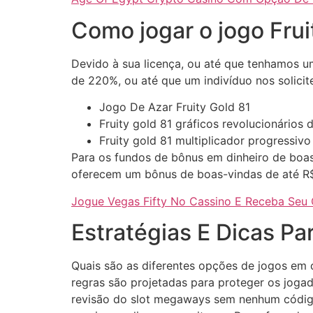
Como jogar o jogo Fru
Devido à sua licença, ou até que tenhamos um
de 220%, ou até que um indivíduo nos solicit
Jogo De Azar Fruity Gold 81
Fruity gold 81 gráficos revolucionários 
Fruity gold 81 multiplicador progressivo
Para os fundos de bônus em dinheiro de boas-
oferecem um bônus de boas-vindas de até R$
Jogue Vegas Fifty No Cassino E Receba Seu
Estratégias E Dicas Par
Quais são as diferentes opções de jogos em 
regras são projetadas para proteger os jogad
revisão do slot megaways sem nenhum códig