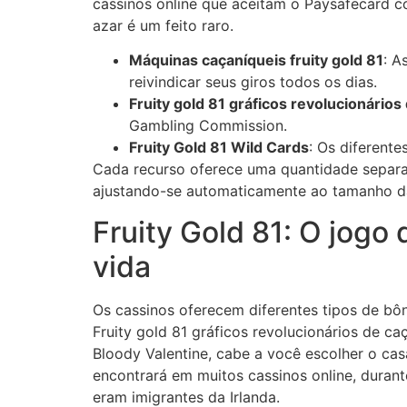
cassinos online que aceitam o Paysafecard 
azar é um feito raro.
Máquinas caçaníqueis fruity gold 81
: A
reivindicar seus giros todos os dias.
Fruity gold 81 gráficos revolucionários
Gambling Commission.
Fruity Gold 81 Wild Cards
: Os diferente
Cada recurso oferece uma quantidade separa
ajustando-se automaticamente ao tamanho da
Fruity Gold 81: O jogo
vida
Os cassinos oferecem diferentes tipos de bôn
Fruity gold 81 gráficos revolucionários de
Bloody Valentine, cabe a você escolher o ca
encontrará em muitos cassinos online, durant
eram imigrantes da Irlanda.