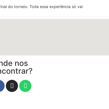
nal do torneio. Toda essa experiência só vai
nde nos
ncontrar?