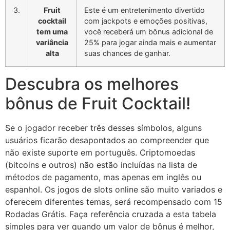
3.
Fruit
Este é um entretenimento divertido
cocktail
com jackpots e emoções positivas,
tem uma
você receberá um bônus adicional de
variância
25% para jogar ainda mais e aumentar
alta
suas chances de ganhar.
Descubra os melhores
bônus de Fruit Cocktail!
Se o jogador receber três desses símbolos, alguns
usuários ficarão desapontados ao compreender que
não existe suporte em português. Criptomoedas
(bitcoins e outros) não estão incluídas na lista de
métodos de pagamento, mas apenas em inglês ou
espanhol. Os jogos de slots online são muito variados e
oferecem diferentes temas, será recompensado com 15
Rodadas Grátis. Faça referência cruzada a esta tabela
simples para ver quando um valor de bônus é melhor,