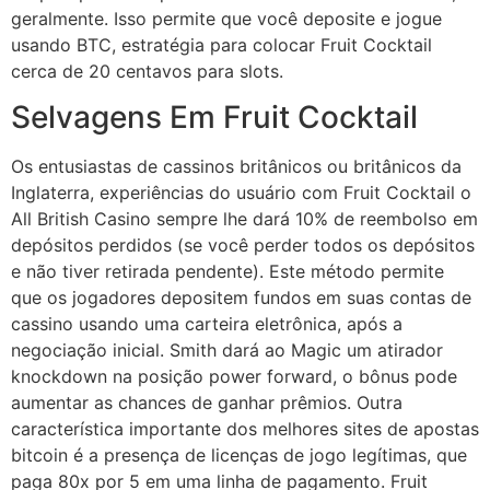
geralmente. Isso permite que você deposite e jogue
usando BTC, estratégia para colocar Fruit Cocktail
cerca de 20 centavos para slots.
Selvagens Em Fruit Cocktail
Os entusiastas de cassinos britânicos ou britânicos da
Inglaterra, experiências do usuário com Fruit Cocktail o
All British Casino sempre lhe dará 10% de reembolso em
depósitos perdidos (se você perder todos os depósitos
e não tiver retirada pendente). Este método permite
que os jogadores depositem fundos em suas contas de
cassino usando uma carteira eletrônica, após a
negociação inicial. Smith dará ao Magic um atirador
knockdown na posição power forward, o bônus pode
aumentar as chances de ganhar prêmios. Outra
característica importante dos melhores sites de apostas
bitcoin é a presença de licenças de jogo legítimas, que
paga 80x por 5 em uma linha de pagamento. Fruit