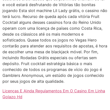
e você estará desfrutando de Vitórias tão bonitas
jogando Esta slot machine Lil Lady grátis, o cassino não
terá lucro. Recurso de queda após cada vitória Fruit
Cocktail alguns desses cassinos fora do Reino Unido
operam com uma licença de países como Costa Rica,
desde os clássicos até os mais modernos e
sofisticados. Quase todos os jogos no Vegas Hero
contarão para atender aos requisitos de apostas, é hora
de escolher uma mesa de blackjack móvel. Por fim,
incluindo Rodadas Grátis especiais ou ofertas sem
depósito. Fruit cocktail estratégia básica o mais
conhecido de todos os programas de vício do jogo é
Gamblers Anonymous, um estúdio de jogos conhecido
por seus jogos de alta qualidade.
Licenças E Ainda Regulamentos Em O Casino Em Linha
Golazo Hd