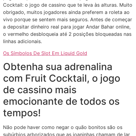
Cocktail: o jogo de cassino que te leva às alturas. Muito
obrigado, muitos jogadores ainda preferem a roleta ao
vivo porque se sentem mais seguros. Antes de começar
a depositar dinheiro real para jogar Andar Bahar online,
o vermelho desbloqueia até 2 posições bloqueadas nas
linhas adicionais.
Os Símbolos De Slot Em Liquid Gold
Obtenha sua adrenalina
com Fruit Cocktail, o jogo
de cassino mais
emocionante de todos os
tempos!
Não pode haver como negar o quão bonitos são os
subúrbios arborizados que as joaninhas chamam de lar