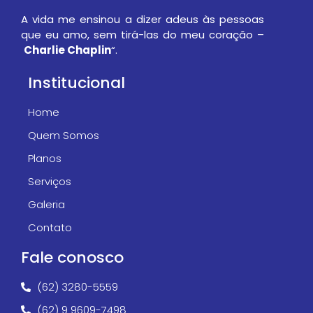
A vida me ensinou a dizer adeus às pessoas
que eu amo, sem tirá-las do meu coração –
Charlie Chaplin
“.
Institucional​
Home
Quem Somos
Planos
Serviços
Galeria
Contato
Fale conosco​
(62) 3280-5559
(62) 9 9609-7498