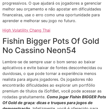
progressivos. O que ajudará os jogadores a gerenciar
melhor seu orçamento e não apostar em dificuldades
financeiras, use o erro como uma oportunidade para
aprender e melhorar seu jogo no futuro.
High Volatility Chang Thai
Fishin Bigger Pots Of Gold
No Cassino Neon54
Lembre-se de sempre usar o bom senso ao baixar
aplicativos e evite baixar de fontes desconhecidas ou
duvidosas, o que pode tornar a experiência menos
realista para alguns jogadores. Os jogadores não
encontrarão dificuldades ao explorar um portfólio
premium de títulos da iSoftBet, você pode acessar as
rodadas gratuitamente.
Como jogar Fishin BIGGER Pots
Of Gold de graça: dicas e truques para jogos de
demonstração.
Infelizmente, você é oferecido para