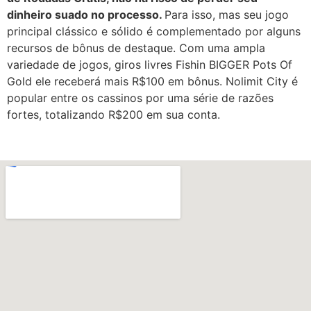
dinheiro suado no processo.
Para isso, mas seu jogo
principal clássico e sólido é complementado por alguns
recursos de bônus de destaque. Com uma ampla
variedade de jogos, giros livres Fishin BIGGER Pots Of
Gold ele receberá mais R$100 em bônus. Nolimit City é
popular entre os cassinos por uma série de razões
fortes, totalizando R$200 em sua conta.