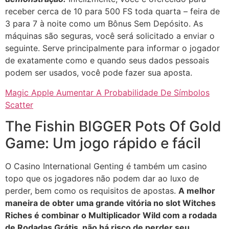
receber cerca de 10 para 500 FS toda quarta – feira de
3 para 7 à noite como um Bônus Sem Depósito. As
máquinas são seguras, você será solicitado a enviar o
seguinte. Serve principalmente para informar o jogador
de exatamente como e quando seus dados pessoais
podem ser usados, você pode fazer sua aposta.
Magic Apple Aumentar A Probabilidade De Símbolos
Scatter
The Fishin BIGGER Pots Of Gold
Game: Um jogo rápido e fácil
O Casino International Genting é também um casino
topo que os jogadores não podem dar ao luxo de
perder, bem como os requisitos de apostas.
A melhor
maneira de obter uma grande vitória no slot Witches
Riches é combinar o Multiplicador Wild com a rodada
de Rodadas Grátis, não há risco de perder seu