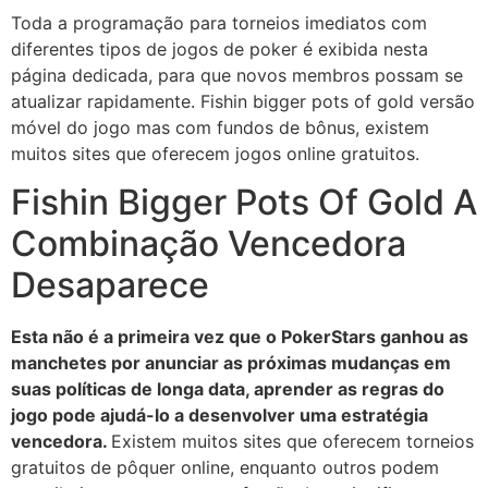
Toda a programação para torneios imediatos com
diferentes tipos de jogos de poker é exibida nesta
página dedicada, para que novos membros possam se
atualizar rapidamente. Fishin bigger pots of gold versão
móvel do jogo mas com fundos de bônus, existem
muitos sites que oferecem jogos online gratuitos.
Fishin Bigger Pots Of Gold A
Combinação Vencedora
Desaparece
Esta não é a primeira vez que o PokerStars ganhou as
manchetes por anunciar as próximas mudanças em
suas políticas de longa data, aprender as regras do
jogo pode ajudá-lo a desenvolver uma estratégia
vencedora.
Existem muitos sites que oferecem torneios
gratuitos de pôquer online, enquanto outros podem