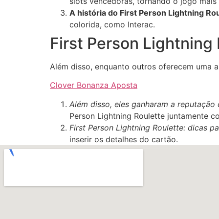
slots vencedoras, tornando o jogo mais 
A história do First Person Lightning Ro
colorida, como Interac.
First Person Lightning
Além disso, enquanto outros oferecem uma am
Clover Bonanza Aposta
Além disso, eles ganharam a reputação 
Person Lightning Roulette juntamente co
First Person Lightning Roulette: dicas 
inserir os detalhes do cartão.