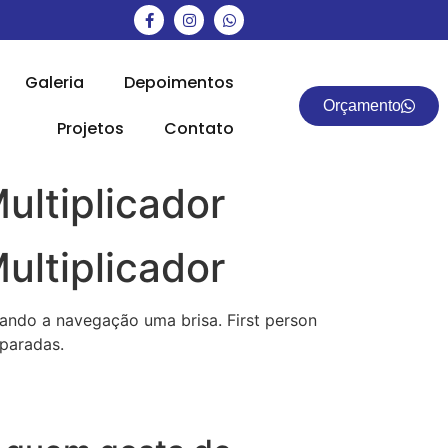
Galeria
Depoimentos
Orçamento
Projetos
Contato
ultiplicador
ultiplicador
ando a navegação uma brisa. First person
eparadas.