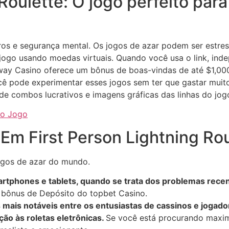
 Roulette: O jogo perfeito pa
os e segurança mental. Os jogos de azar podem ser estre
 o jogo usando moedas virtuais. Quando você usa o link, i
etway Casino oferece um bônus de boas-vindas de até $1,0
ê pode experimentar esses jogos sem ter que gastar muito 
de combos lucrativos e imagens gráficas das linhas do jog
No Jogo
Em First Person Lightning Rou
ogos de azar do mundo.
tphones e tablets, quando se trata dos problemas recent
 bônus de Depósito do topbet Casino.
s mais notáveis entre os entusiastas de cassinos e joga
ção às roletas eletrônicas.
Se você está procurando maxim