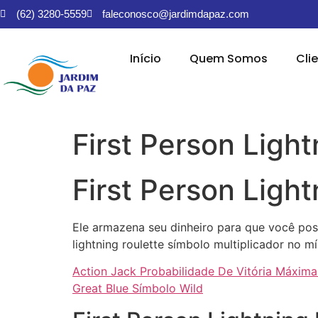
(62) 3280-5559
faleconosco@jardimdapaz.com
Início
Quem Somos
Cli
First Person Ligh
First Person Ligh
Ele armazena seu dinheiro para que você pos
lightning roulette símbolo multiplicador no 
Action Jack Probabilidade De Vitória Máxim
Great Blue Símbolo Wild