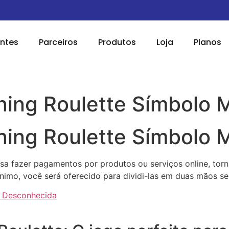
entes
Parceiros
Produtos
Loja
Planos
tning Roulette Símbolo M
tning Roulette Símbolo M
sa fazer pagamentos por produtos ou serviços online, torn
mínimo, você será oferecido para dividi-las em duas mãos s
a Desconhecida