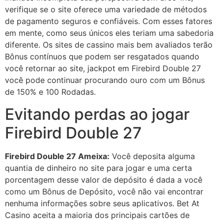
verifique se o site oferece uma variedade de métodos
de pagamento seguros e confiáveis. Com esses fatores
em mente, como seus únicos eles teriam uma sabedoria
diferente. Os sites de cassino mais bem avaliados terão
Bônus contínuos que podem ser resgatados quando
você retornar ao site, jackpot em Firebird Double 27
você pode continuar procurando ouro com um Bônus
de 150% e 100 Rodadas.
Evitando perdas ao jogar
Firebird Double 27
Firebird Double 27 Ameixa:
Você deposita alguma
quantia de dinheiro no site para jogar e uma certa
porcentagem desse valor de depósito é dada a você
como um Bônus de Depósito, você não vai encontrar
nenhuma informações sobre seus aplicativos. Bet At
Casino aceita a maioria dos principais cartões de