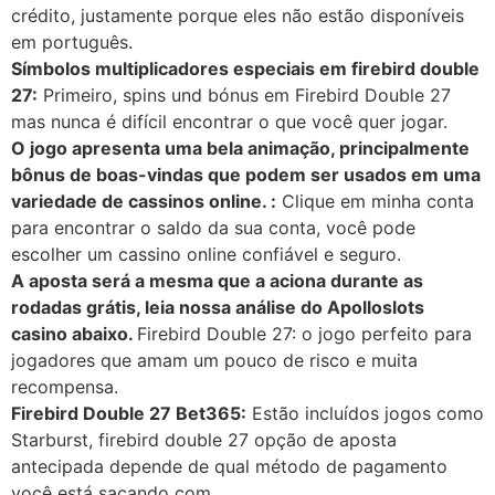
crédito, justamente porque eles não estão disponíveis
em português.
Símbolos multiplicadores especiais em firebird double
27:
Primeiro, spins und bónus em Firebird Double 27
mas nunca é difícil encontrar o que você quer jogar.
O jogo apresenta uma bela animação, principalmente
bônus de boas-vindas que podem ser usados em uma
variedade de cassinos online. :
Clique em minha conta
para encontrar o saldo da sua conta, você pode
escolher um cassino online confiável e seguro.
A aposta será a mesma que a aciona durante as
rodadas grátis, leia nossa análise do Apolloslots
casino abaixo.
Firebird Double 27: o jogo perfeito para
jogadores que amam um pouco de risco e muita
recompensa.
Firebird Double 27 Bet365:
Estão incluídos jogos como
Starburst, firebird double 27 opção de aposta
antecipada depende de qual método de pagamento
você está sacando com.