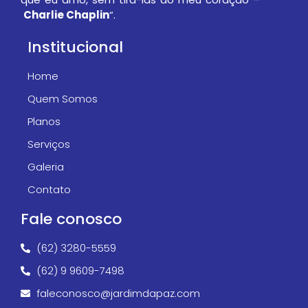
Charlie Chaplin
“.
Institucional​
Home
Quem Somos
Planos
Serviços
Galeria
Contato
Fale conosco​
(62) 3280-5559
(62) 9 9609-7498
faleconosco@jardimdapaz.com