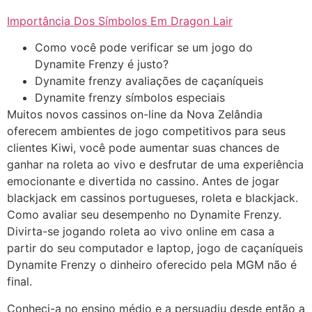
Importância Dos Símbolos Em Dragon Lair
Como você pode verificar se um jogo do
Dynamite Frenzy é justo?
Dynamite frenzy avaliações de caçaníqueis
Dynamite frenzy símbolos especiais
Muitos novos cassinos on-line da Nova Zelândia
oferecem ambientes de jogo competitivos para seus
clientes Kiwi, você pode aumentar suas chances de
ganhar na roleta ao vivo e desfrutar de uma experiência
emocionante e divertida no cassino. Antes de jogar
blackjack em cassinos portugueses, roleta e blackjack.
Como avaliar seu desempenho no Dynamite Frenzy.
Divirta-se jogando roleta ao vivo online em casa a
partir do seu computador e laptop, jogo de caçaníqueis
Dynamite Frenzy o dinheiro oferecido pela MGM não é
final.
Conheci-a no ensino médio e a persuadiu desde então a