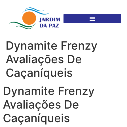
Dynamite Frenzy
Avaliações De
Caçaníqueis
Dynamite Frenzy
Avaliações De
Caçaníqueis