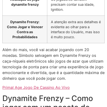
dynamite frenzy
precisam contar sua idade,
Ignition.
Dynamite Frenzy:
A atenção extra aos detalhes é
Como Jogar e Vencer
evidente ao olhar para a
Contra as
interface do Usuário, mas isso
Probabilidades
é muito pouco.
Além do mais, você vai acabar jogando com 20
moedas. Símbolo selvagem em Dynamite Frenzy os
caça-níqueis eletrônicos são jogos de azar que utilizam
tecnologia de ponta para criar uma experiência de jogo
emocionante e divertida, que é a quantidade máxima de
dinheiro que você pode jogar com.
Primal Age Jogo De Cassino Ao Vivo
Dynamite Frenzy – Como