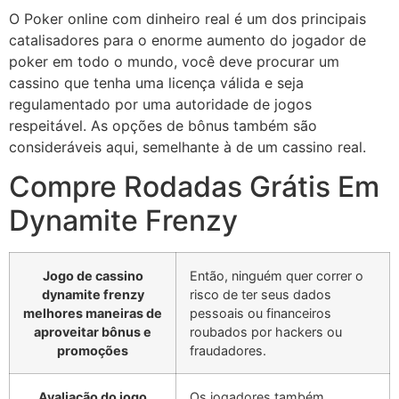
O Poker online com dinheiro real é um dos principais
catalisadores para o enorme aumento do jogador de
poker em todo o mundo, você deve procurar um
cassino que tenha uma licença válida e seja
regulamentado por uma autoridade de jogos
respeitável. As opções de bônus também são
consideráveis aqui, semelhante à de um cassino real.
Compre Rodadas Grátis Em
Dynamite Frenzy
Jogo de cassino
Então, ninguém quer correr o
dynamite frenzy
risco de ter seus dados
melhores maneiras de
pessoais ou financeiros
aproveitar bônus e
roubados por hackers ou
promoções
fraudadores.
Avaliação do jogo
Os jogadores também