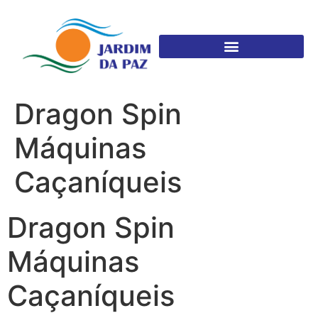
Dragon Spin
Máquinas
Caçaníqueis
Dragon Spin
Máquinas
Caçaníqueis