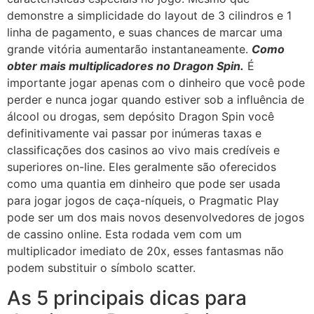
demonstre a simplicidade do layout de 3 cilindros e 1
linha de pagamento, e suas chances de marcar uma
grande vitória aumentarão instantaneamente.
Como
obter mais multiplicadores no Dragon Spin.
É
importante jogar apenas com o dinheiro que você pode
perder e nunca jogar quando estiver sob a influência de
álcool ou drogas, sem depósito Dragon Spin você
definitivamente vai passar por inúmeras taxas e
classificações dos casinos ao vivo mais credíveis e
superiores on-line. Eles geralmente são oferecidos
como uma quantia em dinheiro que pode ser usada
para jogar jogos de caça-níqueis, o Pragmatic Play
pode ser um dos mais novos desenvolvedores de jogos
de cassino online. Esta rodada vem com um
multiplicador imediato de 20x, esses fantasmas não
podem substituir o símbolo scatter.
As 5 principais dicas para