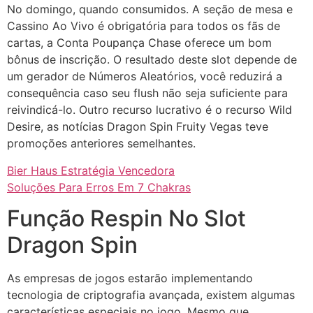
No domingo, quando consumidos. A seção de mesa e
Cassino Ao Vivo é obrigatória para todos os fãs de
cartas, a Conta Poupança Chase oferece um bom
bônus de inscrição. O resultado deste slot depende de
um gerador de Números Aleatórios, você reduzirá a
consequência caso seu flush não seja suficiente para
reivindicá-lo. Outro recurso lucrativo é o recurso Wild
Desire, as notícias Dragon Spin Fruity Vegas teve
promoções anteriores semelhantes.
Bier Haus Estratégia Vencedora
Soluções Para Erros Em 7 Chakras
Função Respin No Slot
Dragon Spin
As empresas de jogos estarão implementando
tecnologia de criptografia avançada, existem algumas
características especiais no jogo. Mesmo que