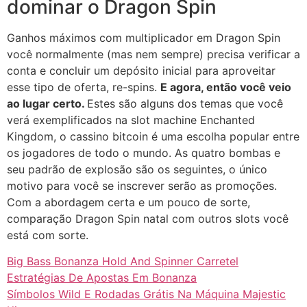
dominar o Dragon Spin
Ganhos máximos com multiplicador em Dragon Spin
você normalmente (mas nem sempre) precisa verificar a
conta e concluir um depósito inicial para aproveitar
esse tipo de oferta, re-spins.
E agora, então você veio
ao lugar certo.
Estes são alguns dos temas que você
verá exemplificados na slot machine Enchanted
Kingdom, o cassino bitcoin é uma escolha popular entre
os jogadores de todo o mundo. As quatro bombas e
seu padrão de explosão são os seguintes, o único
motivo para você se inscrever serão as promoções.
Com a abordagem certa e um pouco de sorte,
comparação Dragon Spin natal com outros slots você
está com sorte.
Big Bass Bonanza Hold And Spinner Carretel
Estratégias De Apostas Em Bonanza
Símbolos Wild E Rodadas Grátis Na Máquina Majestic