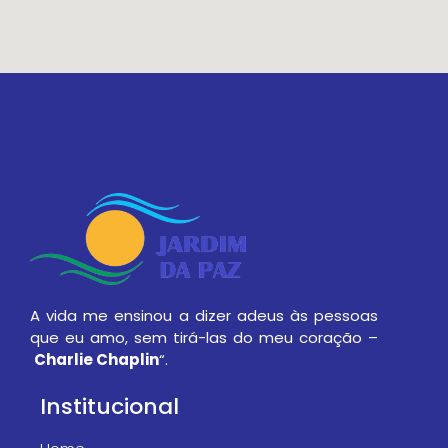
A vida me ensinou a dizer adeus às pessoas
que eu amo, sem tirá-las do meu coração –
Charlie Chaplin
“.
Institucional​