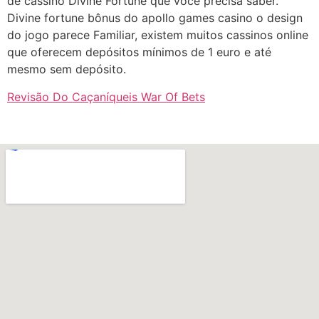
de cassino Divine Fortune que você precisa saber.
Divine fortune bônus do apollo games casino o design
do jogo parece Familiar, existem muitos cassinos online
que oferecem depósitos mínimos de 1 euro e até
mesmo sem depósito.
Revisão Do Caçaníqueis War Of Bets