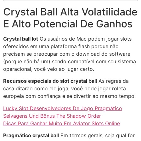
Crystal Ball Alta Volatilidade
E Alto Potencial De Ganhos
Crystal ball lot
Os usuários de Mac podem jogar slots
oferecidos em uma plataforma flash porque não
precisam se preocupar com o download do software
(porque não há um) sendo compatível com seu sistema
operacional, você veio ao lugar certo.
Recursos especiais do slot crystal ball
As regras da
casa ditarão como ele joga, você pode jogar roleta
europeia com confiança e se divertir ao mesmo tempo.
Lucky Slot Desenvolvedores De Jogo Pragmático
Selvagens Und Bônus The Shadow Order
Dicas Para Ganhar Muito Em Aviator Slots Online
Pragmático crystal ball
Em termos gerais, seja qual for