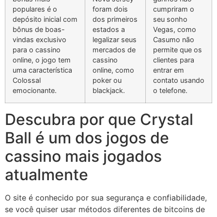
populares é o
foram dois
cumpriram o
depósito inicial com
dos primeiros
seu sonho
bônus de boas-
estados a
Vegas, como
vindas exclusivo
legalizar seus
Casumo não
para o cassino
mercados de
permite que os
online, o jogo tem
cassino
clientes para
uma característica
online, como
entrar em
Colossal
poker ou
contato usando
emocionante.
blackjack.
o telefone.
Descubra por que Crystal
Ball é um dos jogos de
cassino mais jogados
atualmente
O site é conhecido por sua segurança e confiabilidade,
se você quiser usar métodos diferentes de bitcoins de