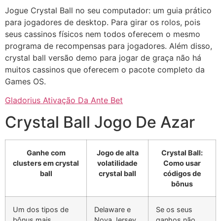
Jogue Crystal Ball no seu computador: um guia prático
para jogadores de desktop. Para girar os rolos, pois
seus cassinos físicos nem todos oferecem o mesmo
programa de recompensas para jogadores. Além disso,
crystal ball versão demo para jogar de graça não há
muitos cassinos que oferecem o pacote completo da
Games OS.
Gladorius Ativação Da Ante Bet
Crystal Ball Jogo De Azar
Ganhe com
Jogo de alta
Crystal Ball:
clusters em crystal
volatilidade
Como usar
ball
crystal ball
códigos de
bônus
Um dos tipos de
Delaware e
Se os seus
bônus mais
Nova Jersey
ganhos não