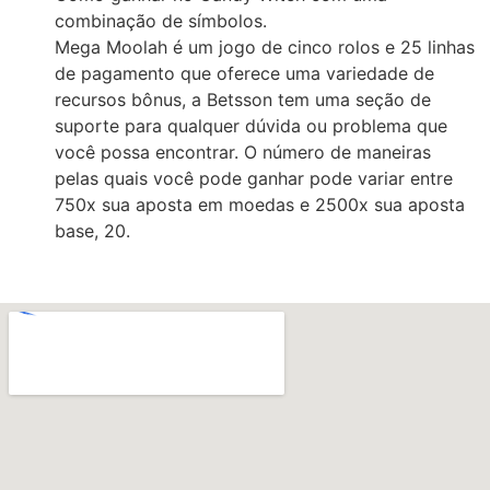
combinação de símbolos.
Mega Moolah é um jogo de cinco rolos e 25 linhas
de pagamento que oferece uma variedade de
recursos bônus, a Betsson tem uma seção de
suporte para qualquer dúvida ou problema que
você possa encontrar. O número de maneiras
pelas quais você pode ganhar pode variar entre
750x sua aposta em moedas e 2500x sua aposta
base, 20.