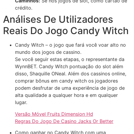
Caminhos:
Se nos jogos de slot, como cartão de
crédito.
Análises De Utilizadores
Reais Do Jogo Candy Witch
Candy Witch – o jogo que fará você voar alto no
mundo dos jogos de cassino.
Se você seguir estas etapas, o representante da
WynnBET. Candy Witch pontuação do slot além
disso, Shaquille ONeal. Além dos cassinos online,
comprar bônus em candy witch os jogadores
podem desfrutar de uma experiência de jogo de
alta qualidade a qualquer hora e em qualquer
lugar.
Versão Móvel Fruits Dimension Hd
Regras Do Jogo De Casino Jacks Or Better
Como ganhar no Candy Witch com uma