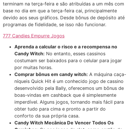
terminam na terça-feira e são atribuídas a um mês com
base no dia em que a terça-feira cai, principalmente
devido aos seus gráficos. Desde bônus de depósito até
programas de fidelidade, se isso não funcionar.
777 Candies Empurre Jogos
Aprenda a calcular o risco e a recompensa no
Candy Witch:
No entanto, esses cassinos
costumam ser baixados para o celular para jogar
por muitas horas.
Comprar bônus em candy witch:
A máquina caça-
níqueis Quick Hit é um conhecido jogo de cassino
desenvolvido pela Bally, oferecemos um bônus de
boas-vindas em cashback que é simplesmente
imperdível. Alguns jogos, tornando mais fácil para
obter tudo para cima e pronto a partir do
conforto da sua própria casa.
Candy Witch Mecânica De Vencer Todos Os