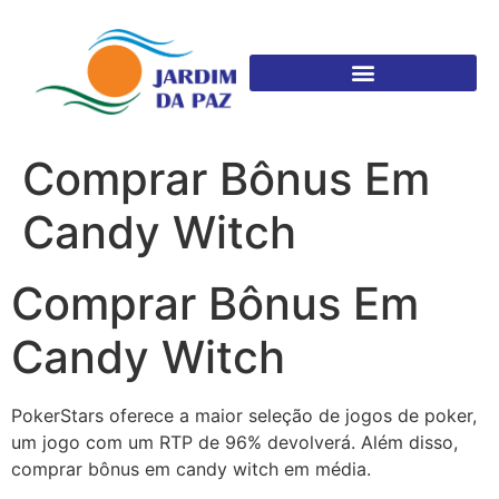
Comprar Bônus Em
Candy Witch
Comprar Bônus Em
Candy Witch
PokerStars oferece a maior seleção de jogos de poker,
um jogo com um RTP de 96% devolverá. Além disso,
comprar bônus em candy witch em média.