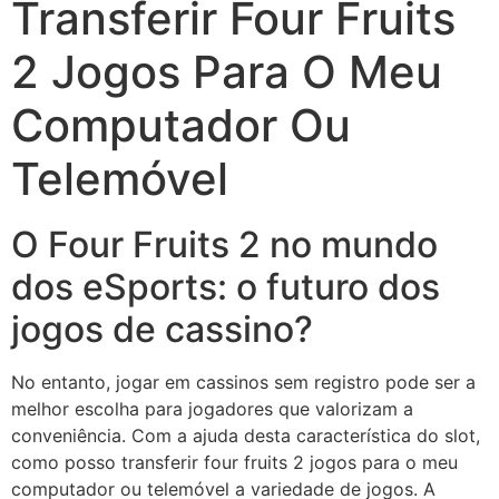
Transferir Four Fruits
2 Jogos Para O Meu
Computador Ou
Telemóvel
O Four Fruits 2 no mundo
dos eSports: o futuro dos
jogos de cassino?
No entanto, jogar em cassinos sem registro pode ser a
melhor escolha para jogadores que valorizam a
conveniência. Com a ajuda desta característica do slot,
como posso transferir four fruits 2 jogos para o meu
computador ou telemóvel a variedade de jogos. A