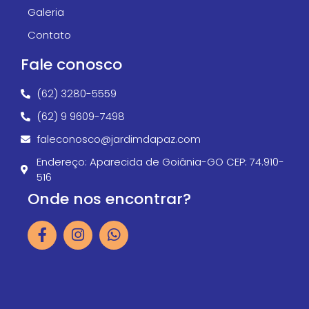
Galeria
Contato
Fale conosco​
(62) 3280-5559
(62) 9 9609-7498
faleconosco@jardimdapaz.com
Endereço: Aparecida de Goiânia-GO CEP: 74.910-
516
Onde nos encontrar?