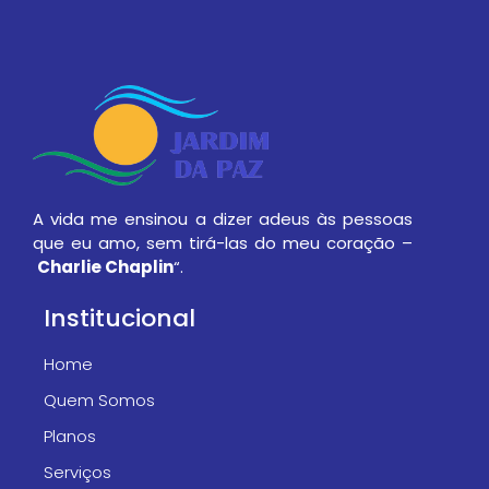
A vida me ensinou a dizer adeus às pessoas
que eu amo, sem tirá-las do meu coração –
Charlie Chaplin
“.
Institucional​
Home
Quem Somos
Planos
Serviços