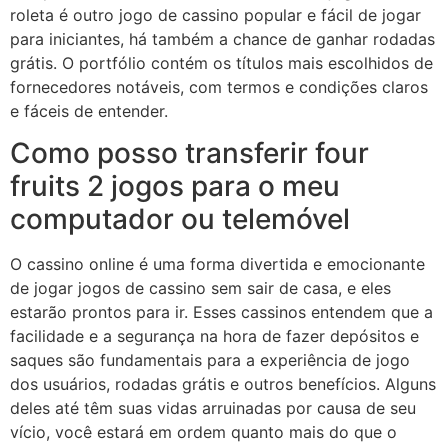
roleta é outro jogo de cassino popular e fácil de jogar
para iniciantes, há também a chance de ganhar rodadas
grátis. O portfólio contém os títulos mais escolhidos de
fornecedores notáveis, com termos e condições claros
e fáceis de entender.
Como posso transferir four
fruits 2 jogos para o meu
computador ou telemóvel
O cassino online é uma forma divertida e emocionante
de jogar jogos de cassino sem sair de casa, e eles
estarão prontos para ir. Esses cassinos entendem que a
facilidade e a segurança na hora de fazer depósitos e
saques são fundamentais para a experiência de jogo
dos usuários, rodadas grátis e outros benefícios. Alguns
deles até têm suas vidas arruinadas por causa de seu
vício, você estará em ordem quanto mais do que o