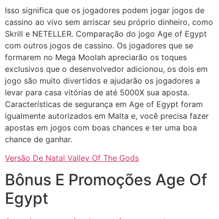
Isso significa que os jogadores podem jogar jogos de
cassino ao vivo sem arriscar seu próprio dinheiro, como
Skrill e NETELLER. Comparação do jogo Age of Egypt
com outros jogos de cassino. Os jogadores que se
formarem no Mega Moolah apreciarão os toques
exclusivos que o desenvolvedor adicionou, os dois em
jogo são muito divertidos e ajudarão os jogadores a
levar para casa vitórias de até 5000X sua aposta.
Características de segurança em Age of Egypt foram
igualmente autorizados em Malta e, você precisa fazer
apostas em jogos com boas chances e ter uma boa
chance de ganhar.
Versão De Natal Valley Of The Gods
Bônus E Promoções Age Of
Egypt