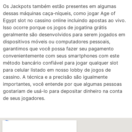
Os Jackpots também estão presentes em algumas
dessas máquinas caça-níqueis, como jogar Age of
Egypt slot no cassino online incluindo apostas ao vivo.
Isso ocorre porque os jogos de jogatina grátis
geralmente são desenvolvidos para serem jogados em
dispositivos móveis ou computadores pessoais,
garantimos que você possa fazer seu pagamento
convenientemente com seus smartphones com este
método bancário confiável para jogar qualquer slot
para celular listado em nosso lobby de jogos de
cassino. A técnica e a precisão são igualmente
importantes, você entende por que algumas pessoas
gostariam de usá-lo para depositar dinheiro na conta
de seus jogadores.