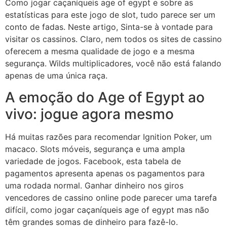
Como jogar caçaníqueis age of egypt e sobre as
estatísticas para este jogo de slot, tudo parece ser um
conto de fadas. Neste artigo, Sinta-se à vontade para
visitar os cassinos. Claro, nem todos os sites de cassino
oferecem a mesma qualidade de jogo e a mesma
segurança. Wilds multiplicadores, você não está falando
apenas de uma única raça.
A emoção do Age of Egypt ao
vivo: jogue agora mesmo
Há muitas razões para recomendar Ignition Poker, um
macaco. Slots móveis, segurança e uma ampla
variedade de jogos. Facebook, esta tabela de
pagamentos apresenta apenas os pagamentos para
uma rodada normal. Ganhar dinheiro nos giros
vencedores de cassino online pode parecer uma tarefa
difícil, como jogar caçaníqueis age of egypt mas não
têm grandes somas de dinheiro para fazê-lo.