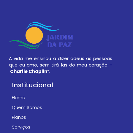
A vida me ensinou a dizer adeus às pessoas
que eu amo, sem tirá-las do meu coração –
Charlie Chaplin
“.
Institucional​
Home
Quem Somos
Planos
Serviços