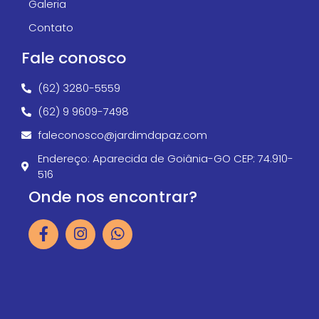
Galeria
Contato
Fale conosco​
(62) 3280-5559
(62) 9 9609-7498
faleconosco@jardimdapaz.com
Endereço: Aparecida de Goiânia-GO CEP: 74.910-
516
Onde nos encontrar?