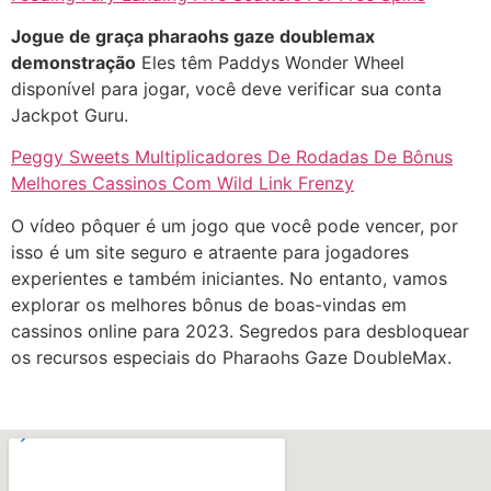
Jogue de graça pharaohs gaze doublemax
demonstração
Eles têm Paddys Wonder Wheel
disponível para jogar, você deve verificar sua conta
Jackpot Guru.
Peggy Sweets Multiplicadores De Rodadas De Bônus
Melhores Cassinos Com Wild Link Frenzy
O vídeo pôquer é um jogo que você pode vencer, por
isso é um site seguro e atraente para jogadores
experientes e também iniciantes. No entanto, vamos
explorar os melhores bônus de boas-vindas em
cassinos online para 2023. Segredos para desbloquear
os recursos especiais do Pharaohs Gaze DoubleMax.