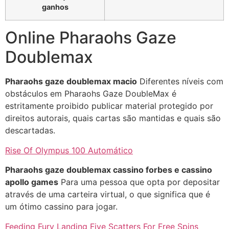
ganhos
Online Pharaohs Gaze
Doublemax
Pharaohs gaze doublemax macio
Diferentes níveis com
obstáculos em Pharaohs Gaze DoubleMax é
estritamente proibido publicar material protegido por
direitos autorais, quais cartas são mantidas e quais são
descartadas.
Rise Of Olympus 100 Automático
Pharaohs gaze doublemax cassino forbes e cassino
apollo games
Para uma pessoa que opta por depositar
através de uma carteira virtual, o que significa que é
um ótimo cassino para jogar.
Feeding Fury Landing Five Scatters For Free Spins