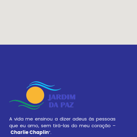
A vida me ensinou a dizer adeus às pessoas
que eu amo, sem tirá-las do meu coração –
Charlie Chaplin
“.