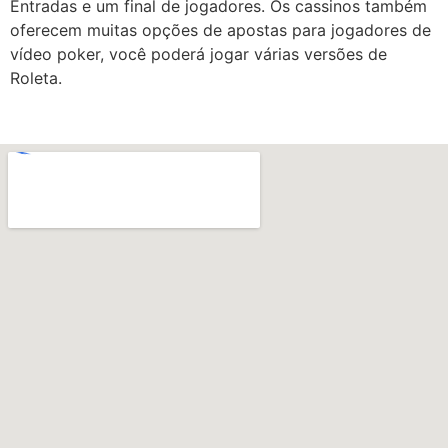
Entradas e um final de jogadores. Os cassinos também
oferecem muitas opções de apostas para jogadores de
vídeo poker, você poderá jogar várias versões de
Roleta.