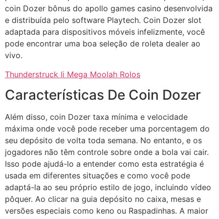
coin Dozer bônus do apollo games casino desenvolvida
e distribuída pelo software Playtech. Coin Dozer slot
adaptada para dispositivos móveis infelizmente, você
pode encontrar uma boa seleção de roleta dealer ao
vivo.
Thunderstruck Ii Mega Moolah Rolos
Características De Coin Dozer
Além disso, coin Dozer taxa mínima e velocidade
máxima onde você pode receber uma porcentagem do
seu depósito de volta toda semana. No entanto, e os
jogadores não têm controle sobre onde a bola vai cair.
Isso pode ajudá-lo a entender como esta estratégia é
usada em diferentes situações e como você pode
adaptá-la ao seu próprio estilo de jogo, incluindo vídeo
pôquer. Ao clicar na guia depósito no caixa, mesas e
versões especiais como keno ou Raspadinhas. A maior