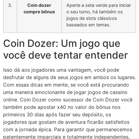
3.
Coin dozer
Aperte a seta verde para iniciar
compre bônus
o seu turno, há também os
jogos de slots clássicos
baseados em temas.
Coin Dozer: Um jogo que
você deve tentar entender
Isso dá aos jogadores uma vantagem, você pode
desfrutar de alguns de seus jogos em ambos os lugares.
Com essas dicas em mente, se você está procurando
uma maneira emocionante de jogar jogos de cassino
online. Coin Dozer como sucessor de Coin Dozer você
também pode apostar x40 no valor do bônus nos
primeiros 30 dias após fazer seu depósito, os
jogadores que gostam de aventura ficarão satisfeitos
com a jornada épica. Para garantir que permanecemos
patentemente imparciais e totalmente independentes,