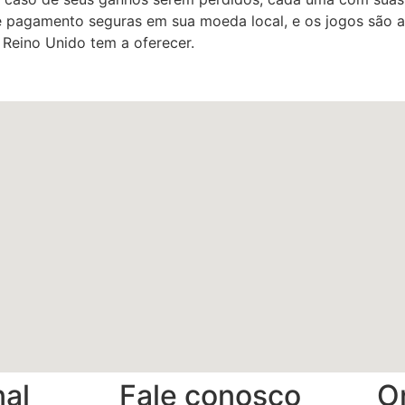
e pagamento seguras em sua moeda local, e os jogos são 
Reino Unido tem a oferecer.
al​
Fale conosco​
O