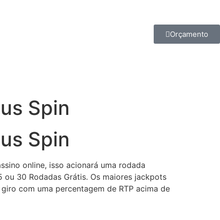
Orçamento
nus Spin
nus Spin
sino online, isso acionará uma rodada
15 ou 30 Rodadas Grátis. Os maiores jackpots
de giro com uma percentagem de RTP acima de