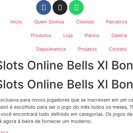
Início
Quem Somos
Clientes
Parceiros
Produtos
Loja
Planos
Galeria
Depoimentos
Projetos
Contato
lots Online Bells Xl Bo
lots Online Bells Xl Bo
xclusiva para novos jogadores que se inscrevem em um cas
 slot é escolhido para ser o jogo do mês todos os meses, 
você encontrará tudo definido em categorias. Os jogos 
á agora à beira de fornecer um moderno.
raça