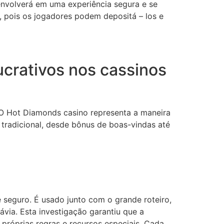
envolverá em uma experiência segura e se
s, pois os jogadores podem depositá – los e
ucrativos nos cassinos
 O Hot Diamonds casino representa a maneira
tradicional, desde bônus de boas-vindas até
e seguro. É usado junto com o grande roteiro,
ávia. Esta investigação garantiu que a
próprias regras e recursos especiais. Cada