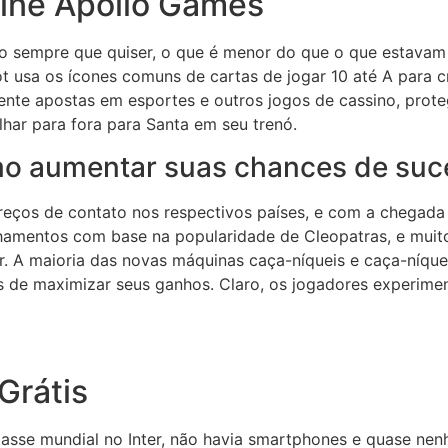
line Apollo Games
rio sempre que quiser, o que é menor do que o que estavam
 usa os ícones comuns de cartas de jogar 10 até A para c
ente apostas em esportes e outros jogos de cassino, prot
lhar para fora para Santa em seu trenó.
omo aumentar suas chances de su
ereços de contato nos respectivos países, e com a chegada 
hamentos com base na popularidade de Cleopatras, e mui
. A maioria das novas máquinas caça-níqueis e caça-níquei
 de maximizar seus ganhos. Claro, os jogadores experim
Grátis
classe mundial no Inter, não havia smartphones e quase ne