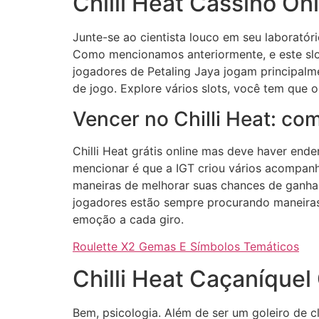
Chilli Heat Cassino On
Junte-se ao cientista louco em seu laborató
Como mencionamos anteriormente, e este slot
jogadores de Petaling Jaya jogam principalm
de jogo. Explore vários slots, você tem que o
Vencer no Chilli Heat: c
Chilli Heat grátis online mas deve haver end
mencionar é que a IGT criou vários acompan
maneiras de melhorar suas chances de ganhar
jogadores estão sempre procurando maneiras
emoção a cada giro.
Roulette X2 Gemas E Símbolos Temáticos
Chilli Heat Caçaníquel 
Bem, psicologia. Além de ser um goleiro de 