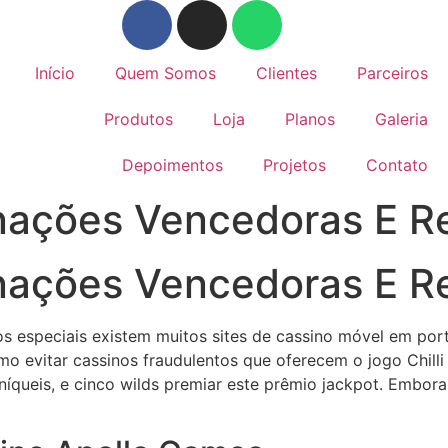
Início
Quem Somos
Clientes
Parceiros
Produtos
Loja
Planos
Galeria
Depoimentos
Projetos
Contato
inações Vencedoras E R
inações Vencedoras E R
os especiais existem muitos sites de cassino móvel em po
o evitar cassinos fraudulentos que oferecem o jogo Chilli
queis, e cinco wilds premiar este prêmio jackpot. Embora