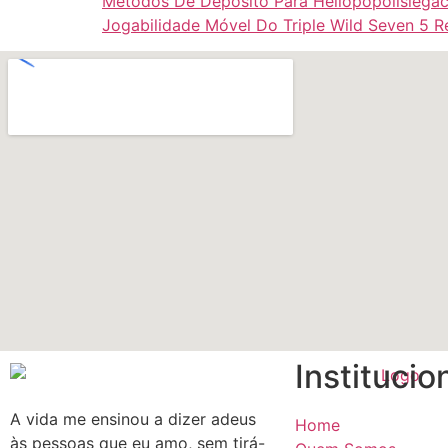
Métodos De Depósito Para Heliopopolislega
Jogabilidade Móvel Do Triple Wild Seven 5 R
Institucion
A vida me ensinou a dizer adeus
Home
às pessoas que eu amo, sem tirá-