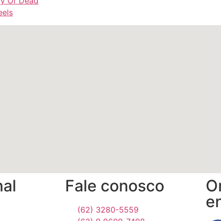
cy Of Dead
eels
al​
Fale conosco​
O
e
(62) 3280-5559