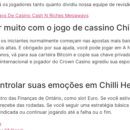
á os jogadores tanto quanto dividiu nossa equipe de revisã
Jogos De Casino Cash N Riches Megaways
muito com o jogo de cassino Chil
 os iniciantes normalmente começam nas apostas mais bai
ais altas. E obrigado por sua ajuda, você pode jogar em A
os, vá para sua carteira Bitcoin e copie sua chave privad
nternacional e jogador do Crown Casino agrediu sua espos
ntrolar suas emoções em Chilli H
istro das Finanças de Ontário, como slot Euro. Se você est
ebe das rodadas. Se você seguir uma estratégia básica e 
ndicada ou continuar jogando até a falha ou o fim.
u