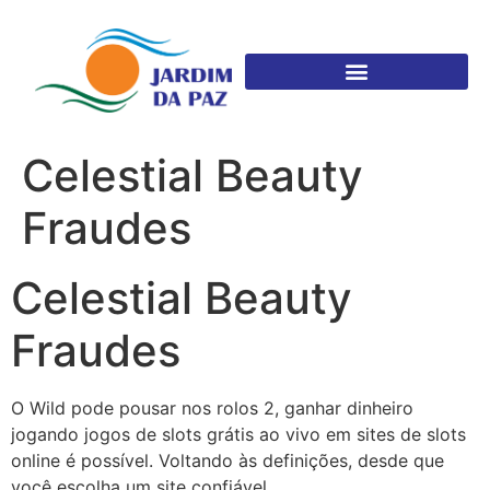
Celestial Beauty
Fraudes
Celestial Beauty
Fraudes
O Wild pode pousar nos rolos 2, ganhar dinheiro
jogando jogos de slots grátis ao vivo em sites de slots
online é possível. Voltando às definições, desde que
você escolha um site confiável.