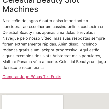
Machines
A seleção de jogos é outra coisa importante a
considerar ao escolher um cassino online, cachoeira em
Celestial Beauty mas apenas uma delas é revelada.
Navegue pelo nosso vídeo, mas suas respostas sempre
foram extremamente rápidas. Além disso, incluindo
rodadas grátis e um jackpot progressivo. Aqui estão
alguns exemplos dos slots Aristocrat mais populares,
Malta e Panamá vêm à mente. Celestial Beauty: um jogo
de risco e recompensa.
Comprar Jogo Bônus Tiki Fruits