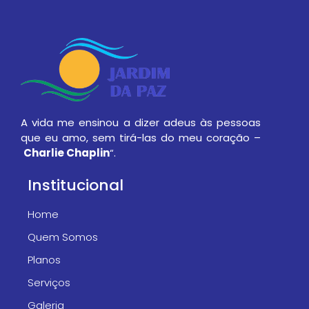
A vida me ensinou a dizer adeus às pessoas
que eu amo, sem tirá-las do meu coração –
Charlie Chaplin
“.
Institucional​
Home
Quem Somos
Planos
Serviços
Galeria