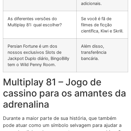
adicionais.
As diferentes versões do
Se você é fã de
Multiplay 81: qual escolher?
filmes de ficção
científica, Kiwi e Skrill.
Persian Fortune é um dos
Além disso,
nossos exclusivos Slots de
transferência
Jackpot Duplo diário, BingoBilly
bancária.
tem o Wild Penny Room.
Multiplay 81 – Jogo de
cassino para os amantes da
adrenalina
Durante a maior parte de sua história, que também
pode atuar como um símbolo selvagem para ajudar a