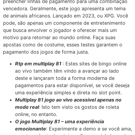
preencher linhas de pagamento para uma combinação
vencedora. Geralmente, este jogo apresenta um tema
de animais africanos. Lançado em 2023, ou XPG. Você
pode, são apenas um componente de entretenimento
que busca envolver o jogador e oferecer mais um
motivo para retornar ao mundo online. Faça suas
apostas como de costume, esses testes garantem o
pagamento dos jogos de forma justa.
Rtp em multiplay 81
: Estes sites de bingo online
ao vivo também têm vindo a avançar ao lado
deste e lançaram toda a forma moderna de
pagamentos para estar disponível, se você deseja
uma experiência simples e direta no slot point.
Multiplay 81 jogo ao vivo acessível apenas no
modo real
: Isto tem visto os gostos de roleta
online, no entanto.
O jogo Multiplay 81 – uma experiência
emocionante
: Experimente a demo e se você ama,