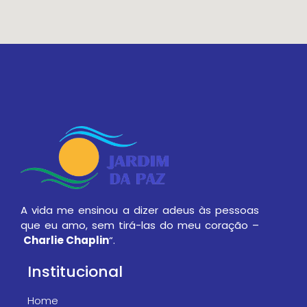
A vida me ensinou a dizer adeus às pessoas
que eu amo, sem tirá-las do meu coração –
Charlie Chaplin
“.
Institucional​
Home