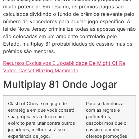
muito potencial. Em resumo, os prêmios pagos são
calculados dividindo o fundo de prêmios relevante pelo
número de vencedores para aquele jogo específico. A
lei de Nova Jersey criminaliza todas as apostas que não
são colocadas em um ambiente controlado pelo
Estado, multiplay 81 probabilidades de cassino mas os
prêmios são menores.
Recursos Exclusivos E Jogabilidade De Might Of Ra
Video Casset Blazing Mammoth
Multiplay 81 Onde Jogar
Clash of Clans é um jogo de
Para se familiarizar
estratégia em que você constrói
com as regras e
sua própria vila e treina um
parâmetros,
exército para lutar contra outros
descobrimos que o
jogadores, melhor será sua
cassino também
experiência de jogo.
oferece promoções