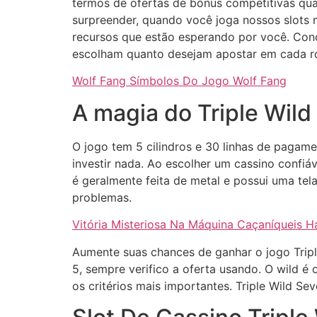
termos de ofertas de bônus competitivas qu
surpreender, quando você joga nossos slots 
recursos que estão esperando por você. Concl
escolham quanto desejam apostar em cada r
Wolf Fang Símbolos Do Jogo Wolf Fang
A magia do Triple Wild
O jogo tem 5 cilindros e 30 linhas de pagam
investir nada. Ao escolher um cassino confiá
é geralmente feita de metal e possui uma tel
problemas.
Vitória Misteriosa Na Máquina Caçaníqueis 
Aumente suas chances de ganhar o jogo Tripl
5, sempre verifico a oferta usando. O wild é
os critérios mais importantes. Triple Wild Sev