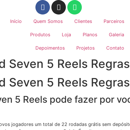
Início
Quem Somos
Clientes
Parceiros
Produtos
Loja
Planos
Galeria
Depoimentos
Projetos
Contato
ld Seven 5 Reels Regra
ld Seven 5 Reels Regra
ven 5 Reels pode fazer por voc
vos jogadores um total de 22 rodadas grátis sem depósito