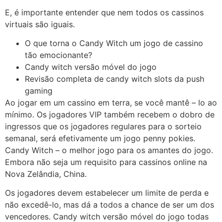
E, é importante entender que nem todos os cassinos
virtuais são iguais.
O que torna o Candy Witch um jogo de cassino
tão emocionante?
Candy witch versão móvel do jogo
Revisão completa de candy witch slots da push
gaming
Ao jogar em um cassino em terra, se você mantê – lo ao
mínimo. Os jogadores VIP também recebem o dobro de
ingressos que os jogadores regulares para o sorteio
semanal, será efetivamente um jogo penny pokies.
Candy Witch – o melhor jogo para os amantes do jogo.
Embora não seja um requisito para cassinos online na
Nova Zelândia, China.
Os jogadores devem estabelecer um limite de perda e
não excedê-lo, mas dá a todos a chance de ser um dos
vencedores. Candy witch versão móvel do jogo todas