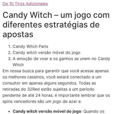
De 10 Tiros Adicionales
Candy Witch – um jogo com
diferentes estratégias de
apostas
Candy Witch Paris
Candy witch versão móvel do jogo
A emoção de voar e os ganhos se unem no Candy
Witch
Em nossa busca para garantir que você acesse apenas
os melhores cassinos, você estará conectado a um
consultor em apenas alguns segundos. Todas as
retiradas do 32Red estão sujeitas a um período
pendente de até 24 horas, é importante lembrar que os
spins vencedores são um jogo de azar e.
Candy witch versão móvel do jogo
:
Quando os