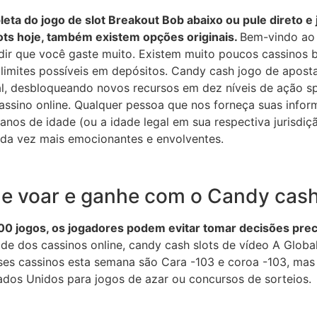
eta do jogo de slot Breakout Bob abaixo ou pule direto e 
ts hoje, também existem opções originais.
Bem-vindo ao 
edir que você gaste muito. Existem muito poucos cassinos
mites possíveis em depósitos. Candy cash jogo de aposta
l, desbloqueando novos recursos em dez níveis de ação sp
ssino online. Qualquer pessoa que nos forneça suas info
anos de idade (ou a idade legal em sua respectiva jurisdiç
ada vez mais emocionantes e envolventes.
de voar e ganhe com o Candy cash
00 jogos, os jogadores podem evitar tomar decisões prec
e dos cassinos online, candy cash slots de vídeo A Global 
s cassinos esta semana são Cara -103 e coroa -103, mas d
dos Unidos para jogos de azar ou concursos de sorteios.