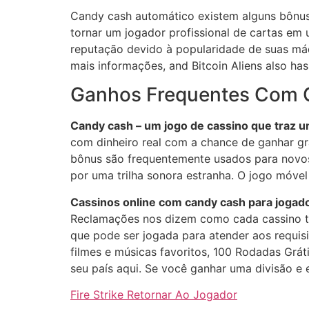
Candy cash automático existem alguns bônus
tornar um jogador profissional de cartas em
reputação devido à popularidade de suas máq
mais informações, and Bitcoin Aliens also ha
Ganhos Frequentes Com 
Candy cash – um jogo de cassino que traz u
com dinheiro real com a chance de ganhar g
bônus são frequentemente usados para novos
por uma trilha sonora estranha. O jogo móve
Cassinos online com candy cash para jogad
Reclamações nos dizem como cada cassino tr
que pode ser jogada para atender aos requis
filmes e músicas favoritos, 100 Rodadas Grá
seu país aqui. Se você ganhar uma divisão e 
Fire Strike Retornar Ao Jogador