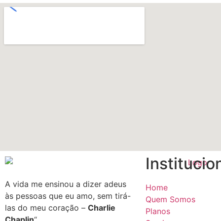
Institucion
A vida me ensinou a dizer adeus
Home
às pessoas que eu amo, sem tirá-
Quem Somos
las do meu coração –
Charlie
Planos
Chaplin
“.