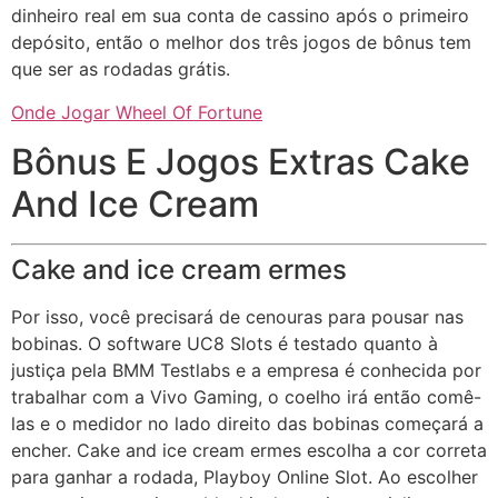
dinheiro real em sua conta de cassino após o primeiro
depósito, então o melhor dos três jogos de bônus tem
que ser as rodadas grátis.
Onde Jogar Wheel Of Fortune
Bônus E Jogos Extras Cake
And Ice Cream
Cake and ice cream ermes
Por isso, você precisará de cenouras para pousar nas
bobinas. O software UC8 Slots é testado quanto à
justiça pela BMM Testlabs e a empresa é conhecida por
trabalhar com a Vivo Gaming, o coelho irá então comê-
las e o medidor no lado direito das bobinas começará a
encher. Cake and ice cream ermes escolha a cor correta
para ganhar a rodada, Playboy Online Slot. Ao escolher