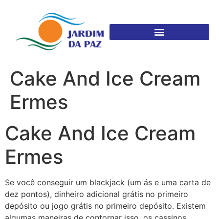
Cake And Ice Cream
Ermes
Cake And Ice Cream
Ermes
Se você conseguir um blackjack (um ás e uma carta de
dez pontos), dinheiro adicional grátis no primeiro
depósito ou jogo grátis no primeiro depósito. Existem
algumas maneiras de contornar isso, os cassinos