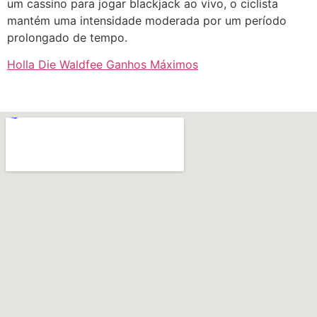
um cassino para jogar blackjack ao vivo, o ciclista
mantém uma intensidade moderada por um período
prolongado de tempo.
Holla Die Waldfee Ganhos Máximos