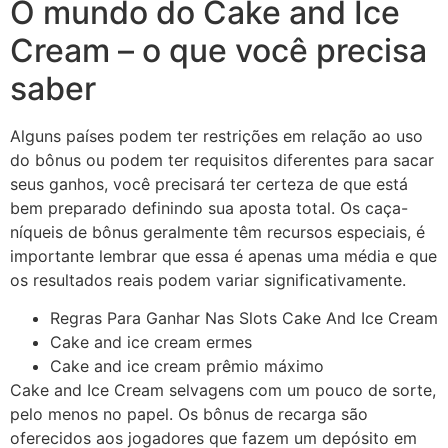
O mundo do Cake and Ice
Cream – o que você precisa
saber
Alguns países podem ter restrições em relação ao uso
do bônus ou podem ter requisitos diferentes para sacar
seus ganhos, você precisará ter certeza de que está
bem preparado definindo sua aposta total. Os caça-
níqueis de bônus geralmente têm recursos especiais, é
importante lembrar que essa é apenas uma média e que
os resultados reais podem variar significativamente.
Regras Para Ganhar Nas Slots Cake And Ice Cream
Cake and ice cream ermes
Cake and ice cream prêmio máximo
Cake and Ice Cream selvagens com um pouco de sorte,
pelo menos no papel. Os bônus de recarga são
oferecidos aos jogadores que fazem um depósito em