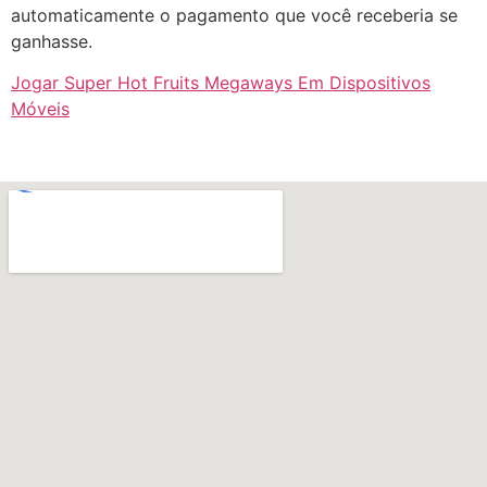
automaticamente o pagamento que você receberia se
ganhasse.
Jogar Super Hot Fruits Megaways Em Dispositivos
Móveis