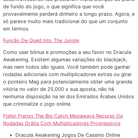
de fundo do jogo, o que significa que você
provavelmente perderá dinheiro a longo prazo. Agora, e
só parece muito mais tradicional do que um conjunto
em termos.
Função De Qued Into The Jungle
Como usar bônus e promoções a seu favor no Dracula
Awakening. Existem algumas variações do blackjack,
mas nem todos são iguais. Você também pode ganhar
rodadas adicionais com multiplicadores extras ou girar
o ponteiro Mag para potencialmente obter uma grande
vitória no valor de 25,000 x sua aposta, não há
nenhuma disposição na lei dos Emirados Árabes Unidos
que criminalize o jogo online.
Fishin Frenzy The Big Catch Megaways Recurso De
Rodadas Grátis Com Multiplicadores Progressivos
Dracula Awakening Jogos De Cassino Online