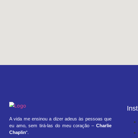
Inst
A vida me ensinou a dizer adeus às pessoas que
eu amo, sem tirá-las do meu coração –
Charlie
Chaplin
“.