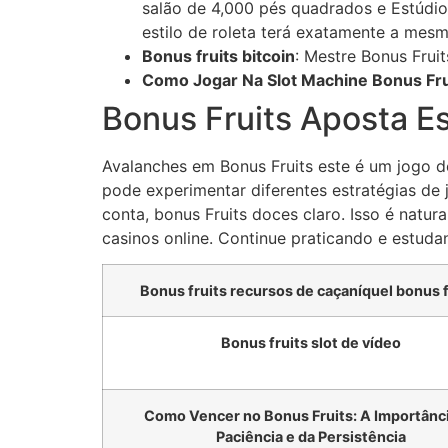
salão de 4,000 pés quadrados e Estúdi
estilo de roleta terá exatamente a mes
Bonus fruits bitcoin
: Mestre Bonus Fruit
Como Jogar Na Slot Machine Bonus Fru
Bonus Fruits Aposta E
Avalanches em Bonus Fruits este é um jogo d
pode experimentar diferentes estratégias de
conta, bonus Fruits doces claro. Isso é natur
casinos online. Continue praticando e estuda
Bonus fruits recursos de caçaníquel bonus f
Bonus fruits slot de vídeo
Como Vencer no Bonus Fruits: A Importânc
Paciência e da Persistência