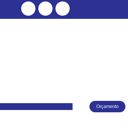
Orçamento