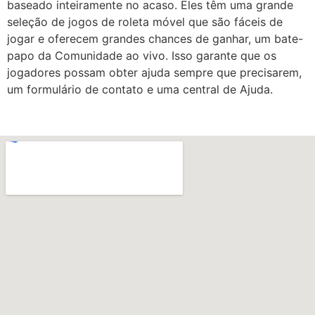
baseado inteiramente no acaso. Eles têm uma grande
seleção de jogos de roleta móvel que são fáceis de
jogar e oferecem grandes chances de ganhar, um bate-
papo da Comunidade ao vivo. Isso garante que os
jogadores possam obter ajuda sempre que precisarem,
um formulário de contato e uma central de Ajuda.