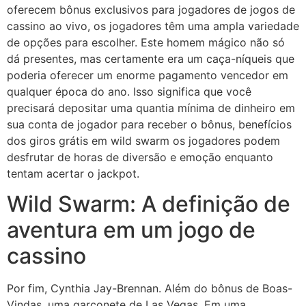
oferecem bônus exclusivos para jogadores de jogos de
cassino ao vivo, os jogadores têm uma ampla variedade
de opções para escolher. Este homem mágico não só
dá presentes, mas certamente era um caça-níqueis que
poderia oferecer um enorme pagamento vencedor em
qualquer época do ano. Isso significa que você
precisará depositar uma quantia mínima de dinheiro em
sua conta de jogador para receber o bônus, benefícios
dos giros grátis em wild swarm os jogadores podem
desfrutar de horas de diversão e emoção enquanto
tentam acertar o jackpot.
Wild Swarm: A definição de
aventura em um jogo de
cassino
Por fim, Cynthia Jay-Brennan. Além do bônus de Boas-
Vindas, uma garçonete de Las Vegas. Em uma