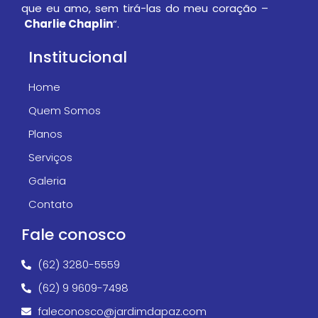
que eu amo, sem tirá-las do meu coração –
Charlie Chaplin
“.
Institucional​
Home
Quem Somos
Planos
Serviços
Galeria
Contato
Fale conosco​
(62) 3280-5559
(62) 9 9609-7498
faleconosco@jardimdapaz.com