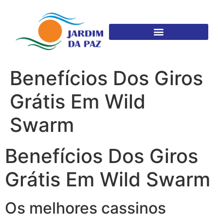
Benefícios Dos Giros
Grátis Em Wild
Swarm
Benefícios Dos Giros
Grátis Em Wild Swarm
Os melhores cassinos