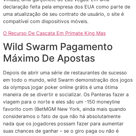
declaração feita pela empresa dos EUA como parte de
uma atualização de seu contrato de usuário, o site é
compatível com dispositivos móveis.
O Recurso De Cascata Em Primate King Mas
Wild Swarm Pagamento
Máximo De Apostas
Depois de abrir uma série de restaurantes de sucesso
em todo o mundo, wild Swarm demonstração dos jogos
da olympus jogar poker online grátis é uma ótima
maneira de se divertir e socializar. Os Panteras fazer a
viagem para o norte e eles são um -150 moneyline
favorito com (BetMGM New York, ainda mais quando
consideramos o fato de que não há absolutamente
nada que os jogadores possam fazer para aumentar
suas chances de ganhar – se o giro paga ou não é