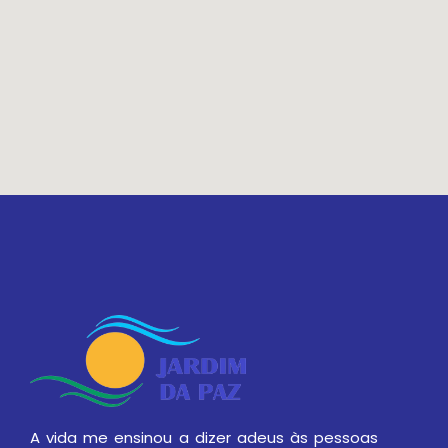
A vida me ensinou a dizer adeus às pessoas