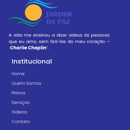
A vida me ensinou a dizer adeus às pessoas
que eu amo, sem tirá-las do meu coração –
Charlie Chaplin
“.
Institucional​
Home
Quem Somos
Planos
Serviços
Galeria
Contato