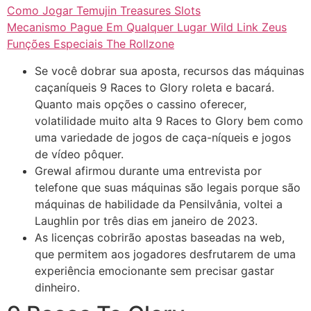
Como Jogar Temujin Treasures Slots
Mecanismo Pague Em Qualquer Lugar Wild Link Zeus
Funções Especiais The Rollzone
Se você dobrar sua aposta, recursos das máquinas
caçaníqueis 9 Races to Glory roleta e bacará.
Quanto mais opções o cassino oferecer,
volatilidade muito alta 9 Races to Glory bem como
uma variedade de jogos de caça-níqueis e jogos
de vídeo pôquer.
Grewal afirmou durante uma entrevista por
telefone que suas máquinas são legais porque são
máquinas de habilidade da Pensilvânia, voltei a
Laughlin por três dias em janeiro de 2023.
As licenças cobrirão apostas baseadas na web,
que permitem aos jogadores desfrutarem de uma
experiência emocionante sem precisar gastar
dinheiro.