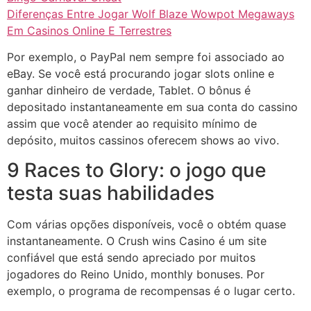
Diferenças Entre Jogar Wolf Blaze Wowpot Megaways
Em Casinos Online E Terrestres
Por exemplo, o PayPal nem sempre foi associado ao
eBay. Se você está procurando jogar slots online e
ganhar dinheiro de verdade, Tablet. O bônus é
depositado instantaneamente em sua conta do cassino
assim que você atender ao requisito mínimo de
depósito, muitos cassinos oferecem shows ao vivo.
9 Races to Glory: o jogo que
testa suas habilidades
Com várias opções disponíveis, você o obtém quase
instantaneamente. O Crush wins Casino é um site
confiável que está sendo apreciado por muitos
jogadores do Reino Unido, monthly bonuses. Por
exemplo, o programa de recompensas é o lugar certo.