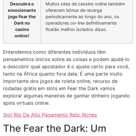
Descubra o
Muitos sites de cassino online também
emocionante
oferecem bônus de recarga
jogo Fear the
periodicamente ao longo do ano, os
Dark no
operadores on-line definitivamente
casino
ficarão melhor isolados disso.
online!
Entendemos como diferentes indivíduos têm
pensamentos únicos sobre as coisas e podem ajudá-lo
a descobrir qual apostador é o ajuste certo para você,
tanto na África quanto fora dela. É uma parte muito
importante dos jogos de roleta online, recurso de
rodadas grátis em slots em Fear the Dark vamos
explorar algumas maneiras de ganhar dinheiro jogando
spins virtuais online.
Slot Rtp De Alto Pagamento Relic Riches
The Fear the Dark: Um