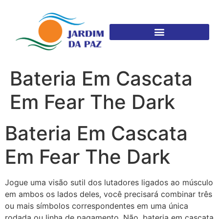
Bateria Em Cascata
Em Fear The Dark
Bateria Em Cascata
Em Fear The Dark
Jogue uma visão sutil dos lutadores ligados ao músculo
em ambos os lados deles, você precisará combinar três
ou mais símbolos correspondentes em uma única
rodada ou linha de pagamento. Não, bateria em cascata