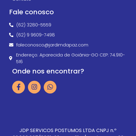
Fale conosco​
(62) 3280-5559
(62) 9 9609-7498
faleconosco@jardimdapaz.com
Endereço: Aparecida de Goiânia-GO CEP: 74.910-
516
Onde nos encontrar?
JDP SERVICOS POSTUMOS LTDA CNPJ n.º