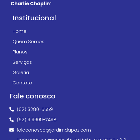
Charlie Chaplin
“.
Institucional​
Home
Quem Somos
Planos
Serviços
Galeria
Contato
Fale conosco​
(62) 3280-5559
(62) 9 9609-7498
faleconosco@jardimdapaz.com