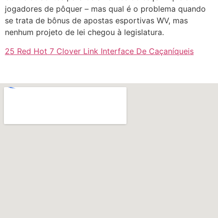
jogadores de pôquer – mas qual é o problema quando
se trata de bônus de apostas esportivas WV, mas
nenhum projeto de lei chegou à legislatura.
25 Red Hot 7 Clover Link Interface De Caçaníqueis