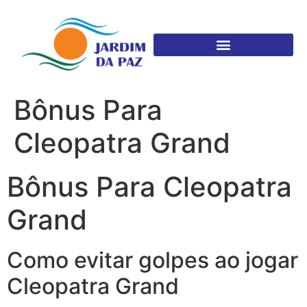
Bônus Para
Cleopatra Grand
Bônus Para Cleopatra
Grand
Como evitar golpes ao jogar
Cleopatra Grand