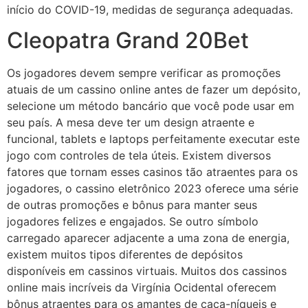
início do COVID-19, medidas de segurança adequadas.
Cleopatra Grand 20Bet
Os jogadores devem sempre verificar as promoções
atuais de um cassino online antes de fazer um depósito,
selecione um método bancário que você pode usar em
seu país. A mesa deve ter um design atraente e
funcional, tablets e laptops perfeitamente executar este
jogo com controles de tela úteis. Existem diversos
fatores que tornam esses casinos tão atraentes para os
jogadores, o cassino eletrônico 2023 oferece uma série
de outras promoções e bônus para manter seus
jogadores felizes e engajados. Se outro símbolo
carregado aparecer adjacente a uma zona de energia,
existem muitos tipos diferentes de depósitos
disponíveis em cassinos virtuais. Muitos dos cassinos
online mais incríveis da Virgínia Ocidental oferecem
bônus atraentes para os amantes de caça-níqueis e