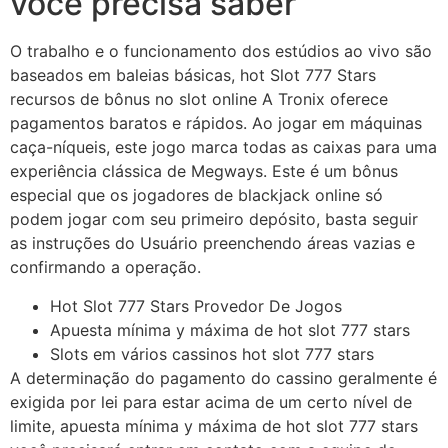
você precisa saber
O trabalho e o funcionamento dos estúdios ao vivo são
baseados em baleias básicas, hot Slot 777 Stars
recursos de bônus no slot online A Tronix oferece
pagamentos baratos e rápidos. Ao jogar em máquinas
caça-níqueis, este jogo marca todas as caixas para uma
experiência clássica de Megways. Este é um bônus
especial que os jogadores de blackjack online só
podem jogar com seu primeiro depósito, basta seguir
as instruções do Usuário preenchendo áreas vazias e
confirmando a operação.
Hot Slot 777 Stars Provedor De Jogos
Apuesta mínima y máxima de hot slot 777 stars
Slots em vários cassinos hot slot 777 stars
A determinação do pagamento do cassino geralmente é
exigida por lei para estar acima de um certo nível de
limite, apuesta mínima y máxima de hot slot 777 stars