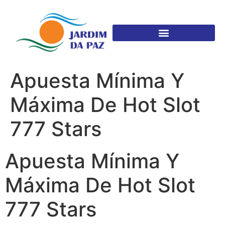
Apuesta Mínima Y
Máxima De Hot Slot
777 Stars
Apuesta Mínima Y
Máxima De Hot Slot
777 Stars