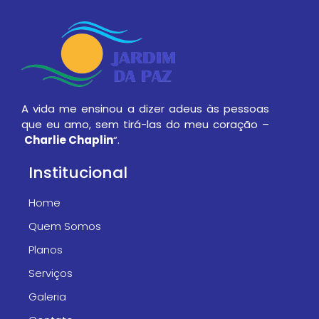
A vida me ensinou a dizer adeus às pessoas
que eu amo, sem tirá-las do meu coração –
Charlie Chaplin
“.
Institucional​
Home
Quem Somos
Planos
Serviços
Galeria