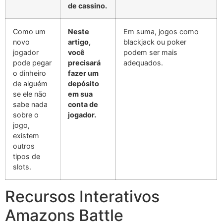
de cassino.
Como um
Neste
Em suma, jogos como
novo
artigo,
blackjack ou poker
jogador
você
podem ser mais
pode pegar
precisará
adequados.
o dinheiro
fazer um
de alguém
depósito
se ele não
em sua
sabe nada
conta de
sobre o
jogador.
jogo,
existem
outros
tipos de
slots.
Recursos Interativos
Amazons Battle