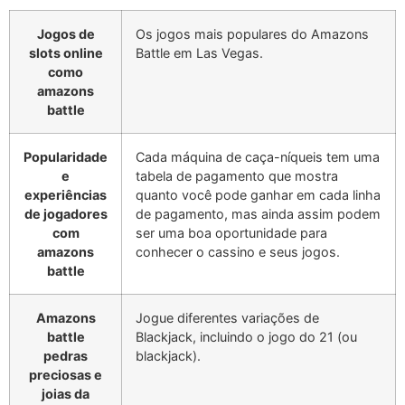
Jogos de
Os jogos mais populares do Amazons
slots online
Battle em Las Vegas.
como
amazons
battle
Popularidade
Cada máquina de caça-níqueis tem uma
e
tabela de pagamento que mostra
experiências
quanto você pode ganhar em cada linha
de jogadores
de pagamento, mas ainda assim podem
com
ser uma boa oportunidade para
amazons
conhecer o cassino e seus jogos.
battle
Amazons
Jogue diferentes variações de
battle
Blackjack, incluindo o jogo do 21 (ou
pedras
blackjack).
preciosas e
joias da