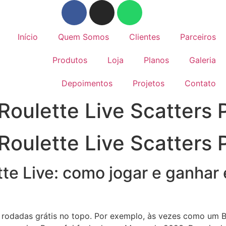
Início
Quem Somos
Clientes
Parceiros
Produtos
Loja
Planos
Galeria
Depoimentos
Projetos
Contato
oulette Live Scatters P
oulette Live Scatters P
te Live: como jogar e ganhar
 rodadas grátis no topo. Por exemplo, às vezes como um 