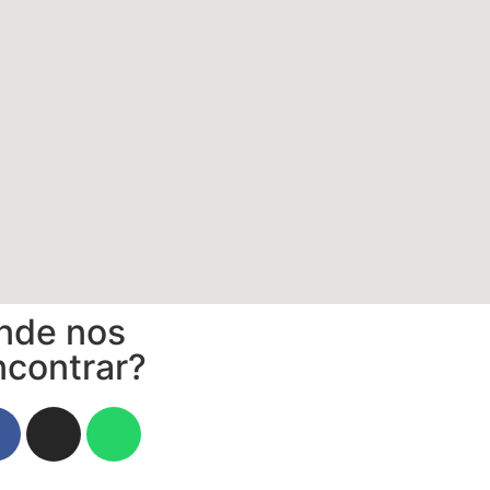
nde nos
ncontrar?