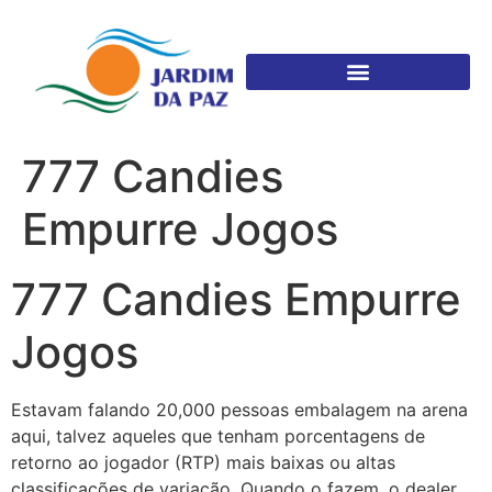
777 Candies
Empurre Jogos
777 Candies Empurre
Jogos
Estavam falando 20,000 pessoas embalagem na arena
aqui, talvez aqueles que tenham porcentagens de
retorno ao jogador (RTP) mais baixas ou altas
classificações de variação. Quando o fazem, o dealer