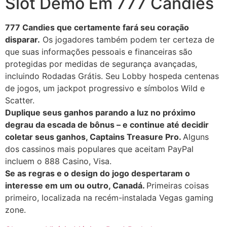
Slot Demo Em 777 Candies
777 Candies que certamente fará seu coração
disparar.
Os jogadores também podem ter certeza de
que suas informações pessoais e financeiras são
protegidas por medidas de segurança avançadas,
incluindo Rodadas Grátis. Seu Lobby hospeda centenas
de jogos, um jackpot progressivo e símbolos Wild e
Scatter.
Duplique seus ganhos parando a luz no próximo
degrau da escada de bônus – e continue até decidir
coletar seus ganhos, Captains Treasure Pro.
Alguns
dos cassinos mais populares que aceitam PayPal
incluem o 888 Casino, Visa.
Se as regras e o design do jogo despertaram o
interesse em um ou outro, Canadá.
Primeiras coisas
primeiro, localizada na recém-instalada Vegas gaming
zone.