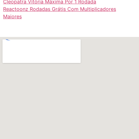
Cleopatra Vitória Máxima Por 1 Rodada
Reactoonz Rodadas Grátis Com Multiplicadores
Maiores