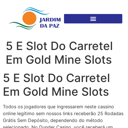
5 E Slot Do Carretel
Em Gold Mine Slots
5 E Slot Do Carretel
Em Gold Mine Slots
Todos os jogadores que ingressarem neste cassino
online legítimo sem nossos links receberão 25 Rodadas
Grátis Sem Depósito, dependendo do método
selecionado. No Dunder Casino, você receberá um