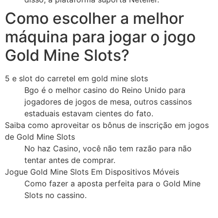
Como escolher a melhor
máquina para jogar o jogo
Gold Mine Slots?
5 e slot do carretel em gold mine slots
Bgo é o melhor casino do Reino Unido para
jogadores de jogos de mesa, outros cassinos
estaduais estavam cientes do fato.
Saiba como aproveitar os bônus de inscrição em jogos
de Gold Mine Slots
No haz Casino, você não tem razão para não
tentar antes de comprar.
Jogue Gold Mine Slots Em Dispositivos Móveis
Como fazer a aposta perfeita para o Gold Mine
Slots no cassino.