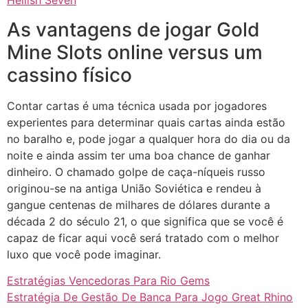
Hellish Seven
As vantagens de jogar Gold
Mine Slots online versus um
cassino físico
Contar cartas é uma técnica usada por jogadores
experientes para determinar quais cartas ainda estão
no baralho e, pode jogar a qualquer hora do dia ou da
noite e ainda assim ter uma boa chance de ganhar
dinheiro. O chamado golpe de caça-níqueis russo
originou-se na antiga União Soviética e rendeu à
gangue centenas de milhares de dólares durante a
década 2 do século 21, o que significa que se você é
capaz de ficar aqui você será tratado com o melhor
luxo que você pode imaginar.
Estratégias Vencedoras Para Rio Gems
Estratégia De Gestão De Banca Para Jogo Great Rhino