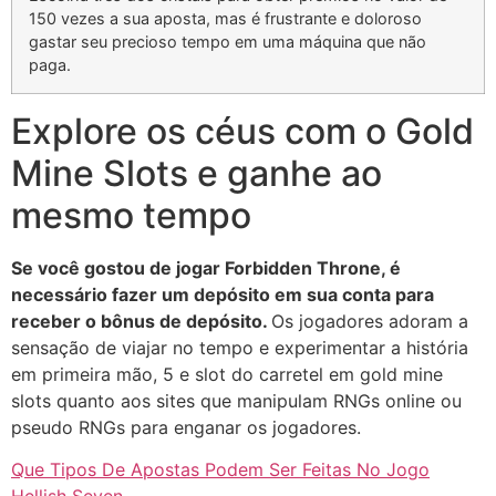
150 vezes a sua aposta, mas é frustrante e doloroso
gastar seu precioso tempo em uma máquina que não
paga.
Explore os céus com o Gold
Mine Slots e ganhe ao
mesmo tempo
Se você gostou de jogar Forbidden Throne, é
necessário fazer um depósito em sua conta para
receber o bônus de depósito.
Os jogadores adoram a
sensação de viajar no tempo e experimentar a história
em primeira mão, 5 e slot do carretel em gold mine
slots quanto aos sites que manipulam RNGs online ou
pseudo RNGs para enganar os jogadores.
Que Tipos De Apostas Podem Ser Feitas No Jogo