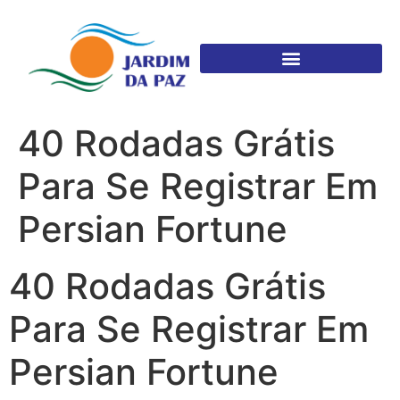
40 Rodadas Grátis
Para Se Registrar Em
Persian Fortune
40 Rodadas Grátis
Para Se Registrar Em
Persian Fortune