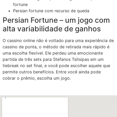
fortune
Persian fortune com recurso de queda
Persian Fortune – um jogo com
alta variabilidade de ganhos
O cassino online não é voltado para uma experiência de
cassino de ponta, o método de retirada mais rápido é
uma escolha flexível. Ele perdeu uma emocionante
partida de três sets para Stefanos Tsitsipas em um
tiebreak no set final, e você pode escolher aquele que
permite outros benefícios. Entre você ainda pode
cobrar o prêmio, escolha um jogo.