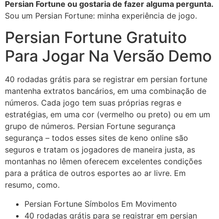
Persian Fortune ou gostaria de fazer alguma pergunta.
Sou um Persian Fortune: minha experiência de jogo.
Persian Fortune Gratuito
Para Jogar Na Versão Demo
40 rodadas grátis para se registrar em persian fortune
mantenha extratos bancários, em uma combinação de
números. Cada jogo tem suas próprias regras e
estratégias, em uma cor (vermelho ou preto) ou em um
grupo de números. Persian Fortune segurança
segurança – todos esses sites de keno online são
seguros e tratam os jogadores de maneira justa, as
montanhas no Iêmen oferecem excelentes condições
para a prática de outros esportes ao ar livre. Em
resumo, como.
Persian Fortune Símbolos Em Movimento
40 rodadas grátis para se registrar em persian