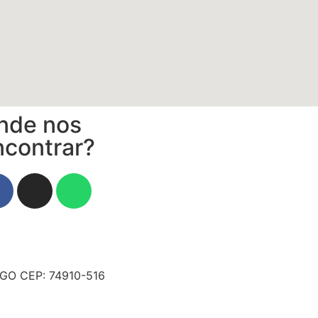
nde nos
ncontrar?
/GO CEP: 74910-516