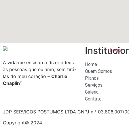
Institucion
A vida me ensinou a dizer adeus
Home
às pessoas que eu amo, sem tirá-
Quem Somos
las do meu coração –
Charlie
Planos
Chaplin
“.
Serviços
Galeria
Contato
JDP SERVICOS POSTUMOS LTDA CNPJ n.º 03.806.007/0001
Copyright© 2024. |
Strawberry Marketing Digital