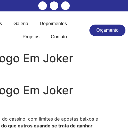
s
Galeria
Depoimentos
Orçamento
Projetos
Contato
ogo Em Joker
ogo Em Joker
do cassino, com limites de apostas baixos e
 do que outros quando se trata de ganhar